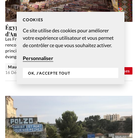
COOKIES
Égypte chrétienne copte: à la découverte
Ce site utilise des cookies pour améliorer
d’Anafora, oasis spirituelle dans le désert
votre expérience utilisateur et vous permet
Les Français préfèrent se renseigner sur les religions en…
de contrôler ce que vous souhaitez activer.
rencontrant leurs pratiquants. Ou alors sur internet. Tel est le
principal enseignement de l’enquête du Conseil national des
évangéliques de France (CNEF) sur «Les Français et…
Personnaliser
Maude Burkhalter
Abonnés
Eglises
16 Déc 2025
OK, J'ACCEPTE TOUT