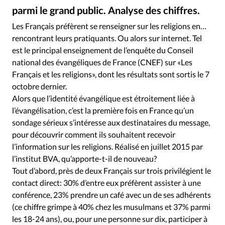
Édition: Internationale
parmi le grand public. Analyse des chiffres.
IStock
©
Devise:
CHF
Les Français préfèrent se renseigner sur les religions en…
rencontrant leurs pratiquants. Ou alors sur internet. Tel
RUBRIQUES
Tous les articles
Actualité chrétienne
est le principal enseignement de l’enquête du Conseil
national des évangéliques de France (CNEF) sur «Les
Actualité internationale
Chronique
Culture
Français et les religions», dont les résultats sont sortis le 7
Dossier
Eglises
Foi
Génération réveil
Monde
octobre dernier.
Opinions
Publireportage
Relations Aujourd'hui
Alors que l’identité évangélique est étroitement liée à
Société
Tour du monde des Eglises
Trait d'Ixène
l’évangélisation, c’est la première fois en France qu’un
sondage sérieux s’intéresse aux destinataires du message,
Vécu
Vie Intérieure
pour découvrir comment ils souhaitent recevoir
l’information sur les religions. Réalisé en juillet 2015 par
l’institut BVA, qu’apporte-t-il de nouveau?
Tout d’abord, près de deux Français sur trois privilégient le
contact direct: 30% d’entre eux préfèrent assister à une
conférence, 23% prendre un café avec un de ses adhérents
(ce chiffre grimpe à 40% chez les musulmans et 37% parmi
les 18-24 ans), ou, pour une personne sur dix, participer à