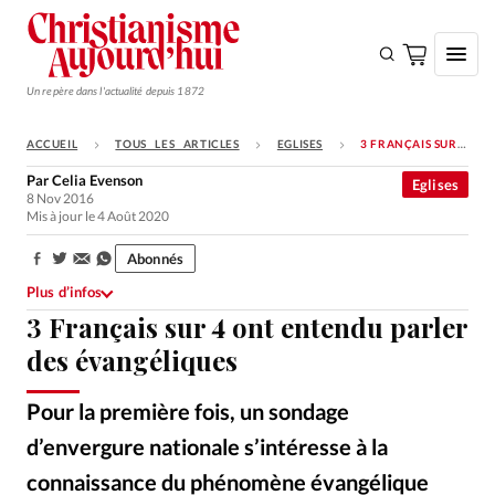
Un repère dans l'actualité depuis 1872
ACCUEIL
TOUS LES ARTICLES
EGLISES
3 FRANÇAIS SUR 4 ONT ENTENDU PARLER DES ÉVANGÉLIQUES
S'ABONNER
Par
Celia Evenson
Eglises
8 Nov 2016
Monde
Mis à jour le 4 Août 2020
Eglises
Abonnés
Partager:
Opinions
Plus d’infos
3 Français sur 4 ont entendu parler
Tous les articles
des évangéliques
Faire un don
Emploi
Pour la première fois, un sondage
d’envergure nationale s’intéresse à la
Se connecter
connaissance du phénomène évangélique