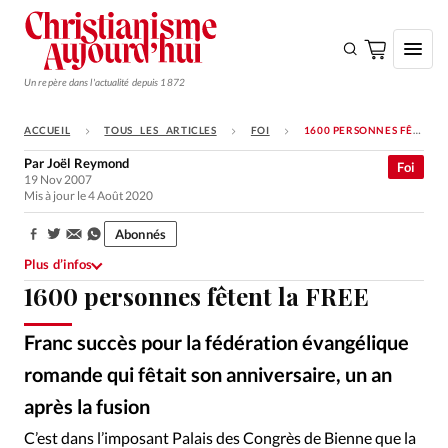
Un repère dans l'actualité depuis 1872
ACCUEIL
TOUS LES ARTICLES
FOI
1600 PERSONNES FÊTENT LA FREE
S'ABONNER
Par
Joël Reymond
Foi
19 Nov 2007
Monde
Mis à jour le 4 Août 2020
Eglises
Abonnés
Partager:
Opinions
Plus d’infos
1600 personnes fêtent la FREE
Tous les articles
Faire un don
Franc succès pour la fédération évangélique
Emploi
romande qui fêtait son anniversaire, un an
après la fusion
Se connecter
C’est dans l’imposant Palais des Congrès de Bienne que la