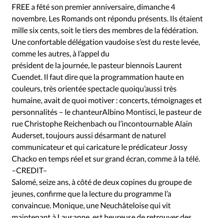
Édition: Internationale
FREE a fêté son premier anniversaire, dimanche 4
novembre. Les Romands ont répondu présents. Ils étaient
Devise:
CHF
mille six cents, soit le tiers des membres de la fédération.
RUBRIQUES
Une confortable délégation vaudoise s’est du reste levée,
Tous les articles
Actualité chrétienne
comme les autres, à l’appel du
Actualité internationale
Chronique
Culture
président de la journée, le pasteur biennois Laurent
Cuendet. Il faut dire que la programmation haute en
Dossier
Eglises
Foi
Génération réveil
Monde
couleurs, très orientée spectacle quoiqu’aussi très
Opinions
Publireportage
Relations Aujourd'hui
humaine, avait de quoi motiver : concerts, témoignages et
Société
Tour du monde des Eglises
Trait d'Ixène
personnalités – le chanteurAlbino Montisci, le pasteur de
Vécu
Vie Intérieure
rue Christophe Reichenbach ou l’incontournable Alain
Auderset, toujours aussi désarmant de naturel
communicateur et qui caricature le prédicateur Jossy
Chacko en temps réel et sur grand écran, comme à la télé.
–CREDIT–
Salomé, seize ans, à côté de deux copines du groupe de
jeunes, confirme que la lecture du programme l’a
convaincue. Monique, une Neuchâteloise qui vit
maintenant à Lausanne, est heureuse de retrouver des