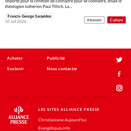
importe pour le chrétien de connaître pour se connaître, disait le
théologien luthérien Paul Tillich. La…
Francis-George Sarpédon
Abonnés
Culture
10 Juil 2026
Acheter
Publicité
Soutenir
Nous contacter
LES SITES ALLIANCE PRESSE
Christianisme Aujourd'hui
Evangéliques.info