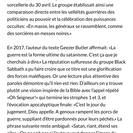
Édition: Internationale
sorcellerie du 30 avril. Le groupe établissait ainsi une
Devise:
CHF
comparaison directe entre les velléités guerrières des
politiciens au pouvoir et la célébration des puissances
RUBRIQUES
occultes: «En masse, les généraux se rassemblent, comme
Tous les articles
Actualité chrétienne
Actualité interna
des sorcières en messes noires.»
Chronique
Culture
Dossier
Eglises
Foi
Générati
Monde
Opinions
Publireportage
Relations Aujourd'
En 2017, l’auteur du texte Geezer Butler affirmait: «La
guerre est la forme ultime du satanisme. C’est ça que je
Tour du monde des Eglises
Trait d'Ixène
Vécu
Vie Int
cherchais à dire.» La réputation sulfureuse du groupe Black
Sabbath a pu faire croire que ce titre est une glorification
des forces maléfiques. Or une lecture plus attentive des
paroles démontre qu’il n’en est rien. D’ailleurs on y trouve
plutôt une vision inspirée de la Bible avec l’appel répété
«Oh Seigneur!» qui termine les strophes 1 et 3, et
l’évocation apocalyptique finale: «C’est le jour du
jugement, Dieu appelle. A genoux rampent les porcs de
guerre, suppliant d’être pardonnés pour leurs péchés.» La
phrase suivante reste ambiguë: «Satan, riant, étend ses
ailes.» On ne sait pas si l’auteur veut donner l’image du