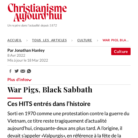
Un repère dans l'actualité depuis 1872
ACCUEIL
TOUS LES ARTICLES
CULTURE
WAR PIGS, BLACK SABBATH
S'ABONNER
Par
Jonathan Hanley
Culture
8 Avr 2022
Monde
Mis à jour le 18 Mar 2022
Eglises
Partager:
Opinions
Plus d’infos
War Pigs, Black Sabbath
Tous les articles
Faire un don
Ces HITS entrés dans l’histoire
Emploi
Sorti en 1970 comme une protestation contre la guerre du
Vietnam, ce titre reste tragiquement d’actualité
Se connecter
aujourd’hui, cinquante-deux ans plus tard. A l’origine, il
devait s’appeler «Valpurgis», en référence à la fête de la