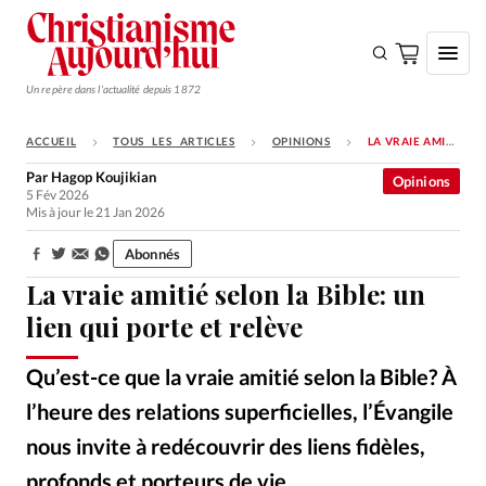
Un repère dans l'actualité depuis 1872
ACCUEIL
TOUS LES ARTICLES
OPINIONS
LA VRAIE AMITIÉ SELON LA BIBLE: UN LIEN QUI PORTE ET RELÈVE
S'ABONNER
Par
Hagop Koujikian
Opinions
5 Fév 2026
Monde
Mis à jour le 21 Jan 2026
Eglises
Abonnés
Partager:
Opinions
La vraie amitié selon la Bible: un
Tous les articles
lien qui porte et relève
Faire un don
Qu’est-ce que la vraie amitié selon la Bible? À
Emploi
l’heure des relations superficielles, l’Évangile
nous invite à redécouvrir des liens fidèles,
Se connecter
profonds et porteurs de vie.
Nina Conte – Unsplash / L’amitié, selon la Bible, est profonde et sacrificielle.
©