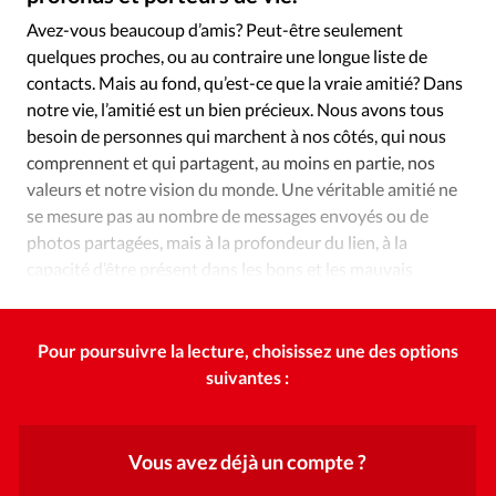
Édition: Internationale
Avez-vous beaucoup d’amis? Peut-être seulement
Devise:
CHF
quelques proches, ou au contraire une longue liste de
contacts. Mais au fond, qu’est-ce que la vraie amitié? Dans
RUBRIQUES
Tous les articles
Actualité chrétienne
notre vie, l’amitié est un bien précieux. Nous avons tous
besoin de personnes qui marchent à nos côtés, qui nous
Actualité internationale
Chronique
Culture
comprennent et qui partagent, au moins en partie, nos
Dossier
Eglises
Foi
Génération réveil
Monde
valeurs et notre vision du monde. Une véritable amitié ne
Opinions
Publireportage
Relations Aujourd'hui
se mesure pas au nombre de messages envoyés ou de
Société
Tour du monde des Eglises
Trait d'Ixène
photos partagées, mais à la profondeur du lien, à la
capacité d’être présent dans les bons et les mauvais
Vécu
Vie Intérieure
moments.
Pour poursuivre la lecture, choisissez une des options
suivantes :
Vous avez déjà un compte ?