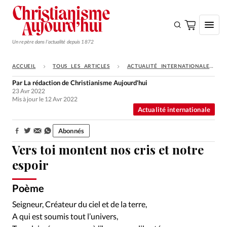
Un repère dans l'actualité depuis 1872
ACCUEIL
TOUS LES ARTICLES
ACTUALITÉ INTERNATIONALE
S'ABONNER
Par
La rédaction de Christianisme Aujourd'hui
23 Avr 2022
Monde
Mis à jour le 12 Avr 2022
Actualité internationale
Eglises
Opinions
Abonnés
Partager:
Vers toi montent nos cris et notre
Tous les articles
espoir
Faire un don
Emploi
Poème
Istockphoto
©
Seigneur, Créateur du ciel et de la terre,
Se connecter
A qui est soumis tout l’univers,