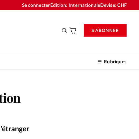
Se connecter
Édition: Internationale
Devise:
CHF
S'ABONNER
Rubriques
tion
nnements
n don
 l’étranger