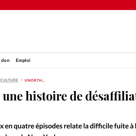
n don
Emploi
CULTURE
UNORTHODOX: UNE HISTOIRE DE DÉSAFFILIATION RELIGIEUSE
Accueil
une histoire de désaffilia
rétienne
Les abo
nique
Faire u
x en quatre épisodes relate la difficile fuite à