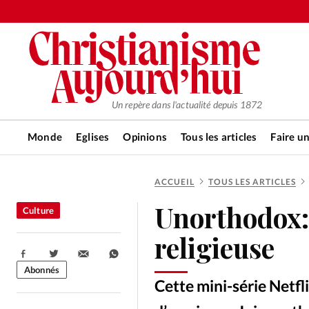
Un repère dans l'actualité depuis 1872
Monde
Eglises
Opinions
Tous les articles
Faire u
ACCUEIL
TOUS LES ARTICLES
RUBRIQUES
Unorthodox: 
Culture
Tous les articles
Actualité ch
religieuse
Partager:
Actualité internationale
Chro
Abonnés
Cette mini-série Netfli