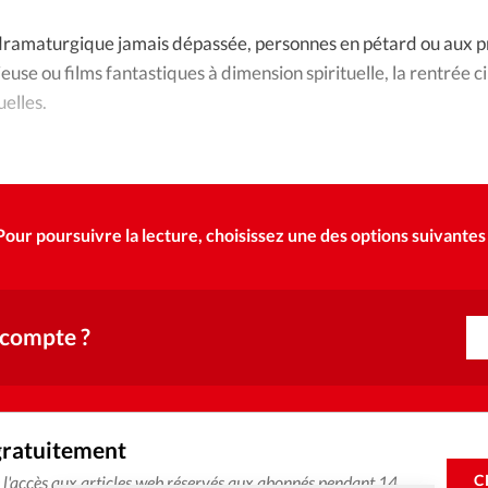
Foi
La bout
r dramaturgique jamais dépassée, personnes en pétard ou aux pr
À propo
Opinions
gieuse ou films fantastiques à dimension spirituelle, la rentrée ci
uelles.
La réda
ourd'hui
Mon co
lises
Pour poursuivre la lecture, choisissez une des options suivantes 
Changem
érieure
Nous co
 compte ?
Emploi
gratuitement
C
e l'accès aux articles web réservés aux abonnés pendant 14