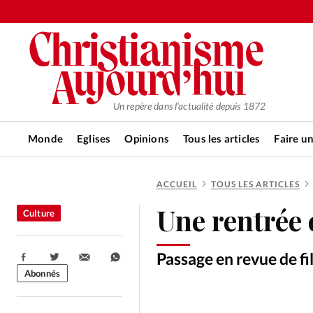
Un repère dans l'actualité depuis 1872
Monde
Eglises
Opinions
Tous les articles
Faire u
ACCUEIL
TOUS LES ARTICLES
RUBRIQUES
Une rentrée 
Culture
Tous les articles
Actualité ch
Passage en revue de f
Partager:
Actualité internationale
Chro
Abonnés