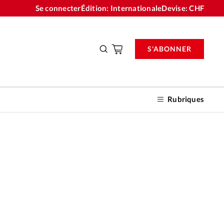
Se connecter
Édition: Internationale
Devise:
CHF
S'ABONNER
Rubriques
nnements
n don