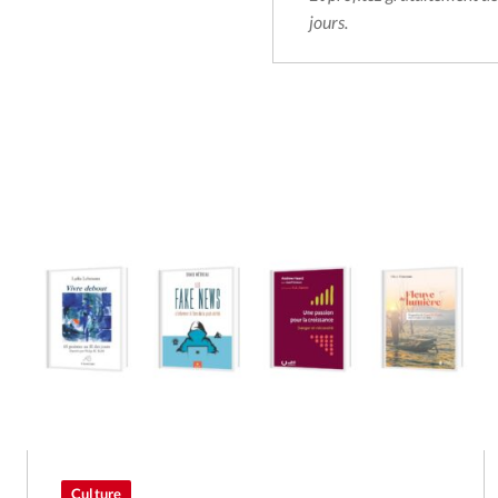
jours.
Culture