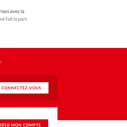
ique
ises avec la
s
né fait la part
ction
mpte
:
ement d'adresse
ntacter
CONNECTEZ-VOUS
RÉER MON COMPTE