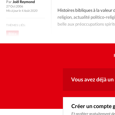
Culture
Dossier
Eglises
Par
Joël Reymond
27 Oct 2006
Histoires bibliques à la valeu
Mis à jour le 4 Août 2020
Génération réveil
Monde
religion, actualité politico-reli
belle aux préoccupations spirit
THÈMES LIÉS:
Publireportage
Relations Auj
Bible
Culture
Société
Tour du monde des Eg
Trait d'Ixène
Vécu
Vie Int
Vous avez déjà un
Créer un compte 
Et profitez gratuitement d