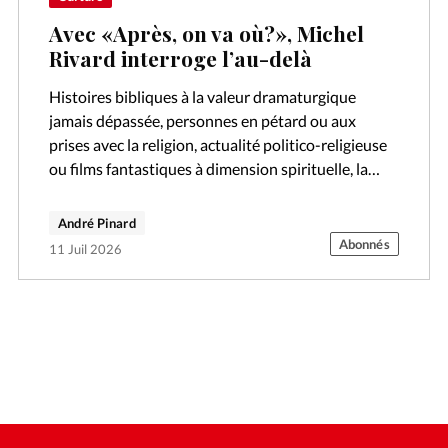
Avec «Après, on va où?», Michel
Rivard interroge l’au-delà
Histoires bibliques à la valeur dramaturgique
jamais dépassée, personnes en pétard ou aux
prises avec la religion, actualité politico-religieuse
ou films fantastiques à dimension spirituelle, la
rentrée ciné fait la part belle aux préoccupations
spirituelles.
André Pinard
Abonnés
11 Juil 2026