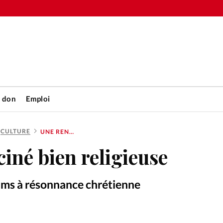
n don
Emploi
CULTURE
UNE RENTRÉE CINÉ BIEN RELIGIEUSE
Accueil
ciné bien religieuse
rétienne
Les abo
ilms à résonnance chrétienne
nique
Faire u