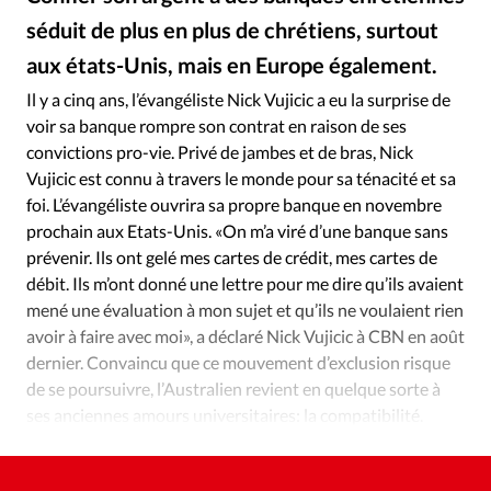
Édition: Internationale
séduit de plus en plus de chrétiens, surtout
Devise:
CHF
aux états-Unis, mais en Europe également.
GettyImages
©
RUBRIQUES
Il y a cinq ans, l’évangéliste Nick Vujicic a eu la surprise de
Tous les articles
Actualité chrétienne
voir sa banque rompre son contrat en raison de ses
Actualité internationale
Chronique
Culture
convictions pro-vie. Privé de jambes et de bras, Nick
Dossier
Eglises
Foi
Génération réveil
Monde
Vujicic est connu à travers le monde pour sa ténacité et sa
foi. L’évangéliste ouvrira sa propre banque en novembre
Opinions
Publireportage
Relations Aujourd'hui
prochain aux Etats-Unis. «On m’a viré d’une banque sans
Société
Tour du monde des Eglises
Trait d'Ixène
prévenir. Ils ont gelé mes cartes de crédit, mes cartes de
Vécu
Vie Intérieure
débit. Ils m’ont donné une lettre pour me dire qu’ils avaient
mené une évaluation à mon sujet et qu’ils ne voulaient rien
avoir à faire avec moi», a déclaré Nick Vujicic à CBN en août
dernier. Convaincu que ce mouvement d’exclusion risque
de se poursuivre, l’Australien revient en quelque sorte à
ses anciennes amours universitaires: la compatibilité.