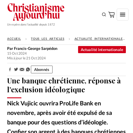
Un repère dans l'actualité depuis 1872
ACCUEIL
TOUS LES ARTICLES
ACTUALITÉ INTERNATIONALE
S'ABONNER
Par
Francis-George Sarpédon
Actualité internationale
15 Oct 2024
Monde
Mis à jour le 21 Oct 2024
Eglises
Abonnés
Partager:
Opinions
Une banque chrétienne, réponse à
Tous les articles
l’exclusion idéologique
Faire un don
Nick Vujicic ouvrira ProLife Bank en
Emploi
novembre, après avoir été expulsé de sa
banque pour des questions d’idéologie.
Se connecter
Confier son argent à des banques chrétiennes