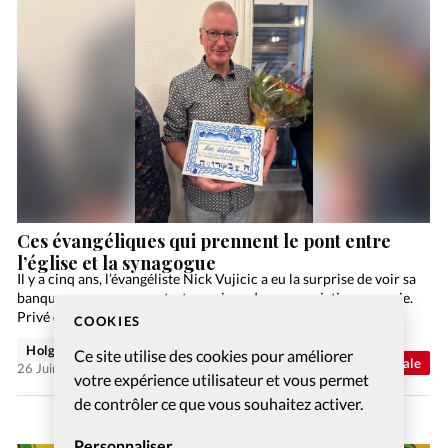
Ces évangéliques qui prennent le pont entre
l’église et la synagogue
Il y a cinq ans, l’évangéliste Nick Vujicic a eu la surprise de voir sa
banque rompre son contrat en raison de ses convictions pro-vie.
Privé de jambes et de bras, Nick Vujicic est connu…
COOKIES
Holger Wetjen
Ce site utilise des cookies pour améliorer
Abonnés
Actualité internationale
26 Juin 2026
votre expérience utilisateur et vous permet
de contrôler ce que vous souhaitez activer.
Personnaliser