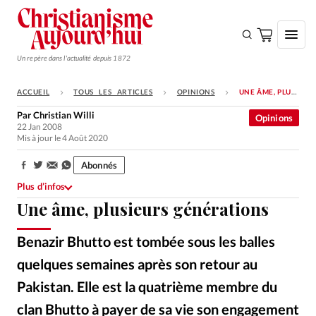
Un repère dans l'actualité depuis 1872
ACCUEIL
TOUS LES ARTICLES
OPINIONS
UNE ÂME, PLUSIEURS GÉNÉRATIONS
S'ABONNER
Par
Christian Willi
Opinions
22 Jan 2008
Monde
Mis à jour le 4 Août 2020
Eglises
Abonnés
Partager:
Opinions
Plus d’infos
Une âme, plusieurs générations
Tous les articles
Faire un don
Benazir Bhutto est tombée sous les balles
Emploi
quelques semaines après son retour au
Pakistan. Elle est la quatrième membre du
Se connecter
clan Bhutto à payer de sa vie son engagement