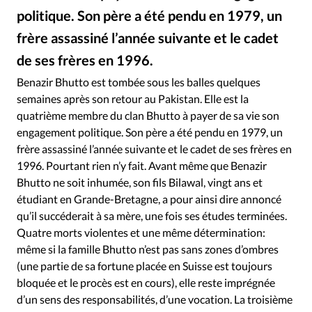
Édition: Internationale
politique. Son père a été pendu en 1979, un
Devise:
CHF
frère assassiné l’année suivante et le cadet
RUBRIQUES
de ses frères en 1996.
Tous les articles
Actualité chrétienne
Benazir Bhutto est tombée sous les balles quelques
Actualité internationale
Chronique
Culture
semaines après son retour au Pakistan. Elle est la
Dossier
Eglises
Foi
Génération réveil
Monde
quatrième membre du clan Bhutto à payer de sa vie son
Opinions
Publireportage
Relations Aujourd'hui
engagement politique. Son père a été pendu en 1979, un
frère assassiné l’année suivante et le cadet de ses frères en
Société
Tour du monde des Eglises
Trait d'Ixène
1996. Pourtant rien n’y fait. Avant même que Benazir
Vécu
Vie Intérieure
Bhutto ne soit inhumée, son fils Bilawal, vingt ans et
étudiant en Grande-Bretagne, a pour ainsi dire annoncé
qu’il succéderait à sa mère, une fois ses études terminées.
Quatre morts violentes et une même détermination:
même si la famille Bhutto n’est pas sans zones d’ombres
(une partie de sa fortune placée en Suisse est toujours
bloquée et le procès est en cours), elle reste imprégnée
d’un sens des responsabilités, d’une vocation. La troisième