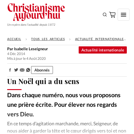
Un repère dans l'actualité depuis 1872
ACCUEIL
TOUS LES ARTICLES
ACTUALITÉ INTERNATIONALE
S'ABONNER
Par
Isabelle Leseigneur
Actualité internationale
4 Déc 2014
Monde
Mis à jour le 4 Août 2020
Eglises
Abonnés
Partager:
Opinions
Un Noël qui a du sens
Tous les articles
Dans chaque numéro, nous vous proposons
Faire un don
une prière écrite. Pour élever nos regards
Emploi
vers Dieu.
En ce temps d’agitation marchande, merci, Seigneur, de
Se connecter
nous aider à garder la tête et le cœur dirigés vers toi et non