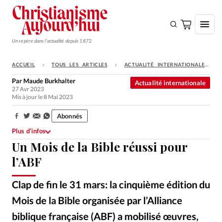
Un repère dans l'actualité depuis 1872
ACCUEIL
TOUS LES ARTICLES
ACTUALITÉ INTERNATIONALE
S'ABONNER
Par
Maude Burkhalter
Actualité internationale
27 Avr 2023
Monde
Mis à jour le 8 Mai 2023
Eglises
Abonnés
Partager:
Opinions
Plus d’infos
Un Mois de la Bible réussi pour
Tous les articles
l’ABF
Faire un don
Emploi
Clap de fin le 31 mars: la cinquième édition du
Mois de la Bible organisée par l’Alliance
Se connecter
biblique française (ABF) a mobilisé œuvres,