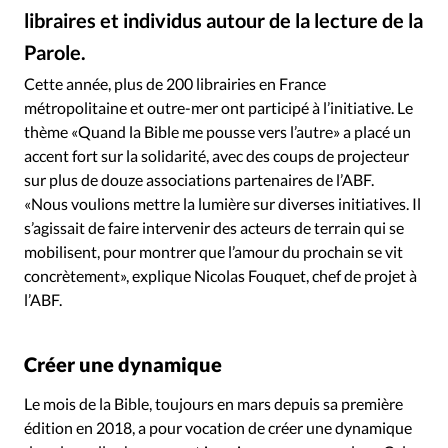
Édition: Internationale
libraires et individus autour de la lecture de la
Devise:
CHF
Parole.
moisdelabible.fr
©
RUBRIQUES
Cette année, plus de 200 librairies en France
Tous les articles
Actualité chrétienne
métropolitaine et outre-mer ont participé à l’initiative. Le
Actualité internationale
Chronique
Culture
thème «Quand la Bible me pousse vers l’autre» a placé un
accent fort sur la solidarité, avec des coups de projecteur
Dossier
Eglises
Foi
Génération réveil
Monde
sur plus de douze associations partenaires de l’ABF.
Opinions
Publireportage
Relations Aujourd'hui
«Nous voulions mettre la lumière sur diverses initiatives. Il
Société
Tour du monde des Eglises
Trait d'Ixène
s’agissait de faire intervenir des acteurs de terrain qui se
Vécu
Vie Intérieure
mobilisent, pour montrer que l’amour du prochain se vit
concrètement», explique Nicolas Fouquet, chef de projet à
l’ABF.
Créer une dynamique
Le mois de la Bible, toujours en mars depuis sa première
édition en 2018, a pour vocation de créer une dynamique