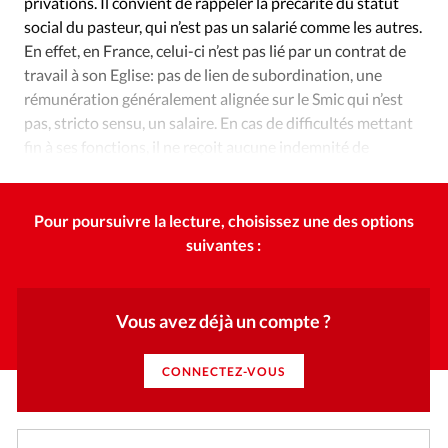
Édition: Internationale
privations. Il convient de rappeler la précarité du statut
social du pasteur, qui n’est pas un salarié comme les autres.
Devise:
CHF
En effet, en France, celui-ci n’est pas lié par un contrat de
travail à son Eglise: pas de lien de subordination, une
RUBRIQUES
Tous les articles
Actualité chrétienne
rémunération généralement alignée sur le Smic qui n’est
pas, stricto sensu, un salaire. En cas de difficultés mettant
Actualité internationale
Chronique
Culture
fin à ses fonctions, il ne reçoit aucune indemnité de
Dossier
Eglises
Foi
Génération réveil
Monde
chômage et doit libérer son logement de fonction.
Opinions
Publireportage
Relations Aujourd'hui
Société
Tour du monde des Eglises
Trait d'Ixène
Pour poursuivre la lecture, choisissez une des options
suivantes :
Vécu
Vie Intérieure
Vous avez déjà un compte ?
CONNECTEZ-VOUS