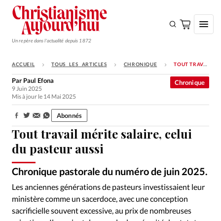
Un repère dans l'actualité depuis 1872
ACCUEIL
TOUS LES ARTICLES
CHRONIQUE
TOUT TRAVAIL MÉRITE SALAIRE, CELUI DU PASTEUR AUSSI
S'ABONNER
Par
Paul Efona
Chronique
9 Juin 2025
Monde
Mis à jour le 14 Mai 2025
Eglises
Abonnés
Partager:
Opinions
Tout travail mérite salaire, celui
Tous les articles
du pasteur aussi
Faire un don
Chronique pastorale du numéro de juin 2025.
SolStock – Getty Images / DR
©
Emploi
Les anciennes générations de pasteurs investissaient leur
ministère comme un sacerdoce, avec une conception
Se connecter
sacrificielle souvent excessive, au prix de nombreuses