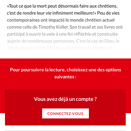
Édition: Internationale
«Tout ce que la mort peut désormais faire aux chrétiens,
Devise:
CHF
c’est de rendre leur vie infiniment meilleure!» Peu de vies
contemporaines ont impacté le monde chrétien actuel
RUBRIQUES
comme celle de Timothy Keller. Son travail et ses livres ont
Tous les articles
Actualité chrétienne
participé à ouvrir la voie à une foi réfléchie et construite
Actualité internationale
Chronique
Culture
auprès de nombreuses personnes. C’est le cas de Dieu, le
Dossier
Eglises
Foi
Génération réveil
Monde
débat essentiel (éd. Clé) duquel est tirée la citation ci-
dessus.
Opinions
Publireportage
Relations Aujourd'hui
Société
Tour du monde des Eglises
Trait d'Ixène
Pour poursuivre la lecture, choisissez une des options
Vécu
Vie Intérieure
suivantes :
Vous avez déjà un compte ?
CONNECTEZ-VOUS