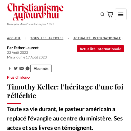
Un repère dans l'actualité depuis 1872
ACCUEIL
TOUS LES ARTICLES
ACTUALITÉ INTERNATIONALE
S'ABONNER
Par
Esther Laurent
Actualité internationale
23 Août 2023
Monde
Mis à jour le 17 Août 2023
Eglises
Abonnés
Partager:
Opinions
Plus d’infos
Timothy Keller: l’héritage d’une foi
Tous les articles
réfléchie
Faire un don
Emploi
Toute sa vie durant, le pasteur américain a
replacé l’évangile au centre du ministère. Ses
Se connecter
actes et ses livres en témoignent.
Viméo
©