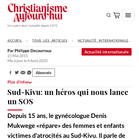
Un repère dans l'actualité depuis 1872
ACCUEIL
TOUS LES ARTICLES
ACTUALITÉ INTERNATIONALE
S'ABONNER
Par
Philippe Decourroux
Actualité internationale
21 Mai 2015
Monde
Mis à jour le 4 Août 2020
Eglises
Abonnés
Partager:
Opinions
Plus d’infos
Sud-Kivu: un héros qui nous lance
Tous les articles
un SOS
Faire un don
Emploi
Depuis 15 ans, le gynécologue Denis
Mukwege «répare» des femmes et enfants
Se connecter
victimes d’atrocités au Sud-Kivu. Il parle de