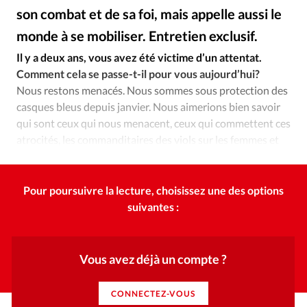
Édition: Internationale
son combat et de sa foi, mais appelle aussi le
Devise:
CHF
monde à se mobiliser. Entretien exclusif.
Alliance Presse
©
RUBRIQUES
Il y a deux ans, vous avez été victime d’un attentat.
Tous les articles
Actualité chrétienne
Comment cela se passe-t-il pour vous aujourd’hui?
Actualité internationale
Chronique
Culture
Nous restons menacés. Nous sommes sous protection des
casques bleus depuis janvier. Nous aimerions bien savoir
Dossier
Eglises
Foi
Génération réveil
Monde
qui sont ceux qui nous menacent, ceux qui commettent ces
Opinions
Publireportage
Relations Aujourd'hui
atrocités, les commanditaires des viols sur les femmes et
Société
Tour du monde des Eglises
Trait d'Ixène
les enfants.
Vécu
Vie Intérieure
Pour poursuivre la lecture, choisissez une des options
suivantes :
Vous avez déjà un compte ?
CONNECTEZ-VOUS