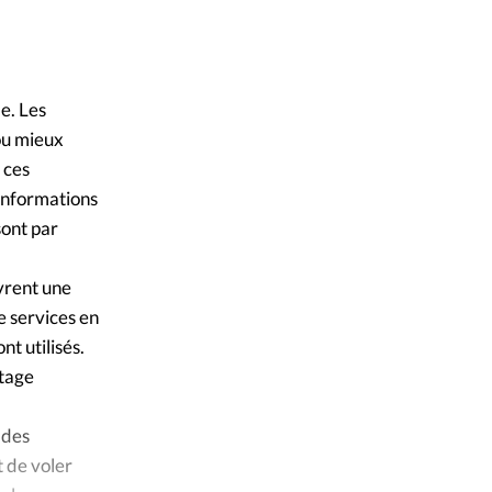
ique
Alliance Presse
©
s
e. Les
ction
ou mieux
 ces
mpte
 informations
sont par
ement d'adresse
vrent une
ntacter
e services en
nt utilisés.
ntage
 des
 de voler