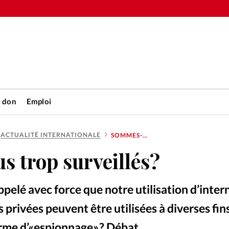
n don
Emploi
ACTUALITÉ INTERNATIONALE
SOMMES-NOUS TROP SURVEILLÉS?
Accueil
 trop surveillés?
rétienne
Les abo
pelé avec force que notre utilisation d’intern
nique
Faire u
s privées peuvent être utilisées à diverses fins
orme d’«espionnage» ? Débat.