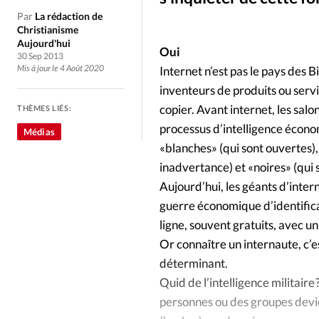
Culture
Dossier
Eglises
Par
La rédaction de
Christianisme
Génération réveil
Monde
Aujourd'hui
Oui
30 Sep 2013
Mis à jour le 4 Août 2020
Internet n’est pas le pays des 
Publireportage
Relations Auj
inventeurs de produits ou serv
copier. Avant internet, les salo
THÈMES LIÉS:
Société
Tour du monde des Eg
processus d’intelligence écono
Médias
«blanches» (qui sont ouvertes),
inadvertance) et «noires» (qui s
Trait d'Ixène
Vécu
Vie Int
Aujourd’hui, les géants d’inter
guerre économique d’identificat
ligne, souvent gratuits, avec un
Or connaître un internaute, c’e
déterminant.
Quid de l’intelligence militaire
personnes ou des groupes devie