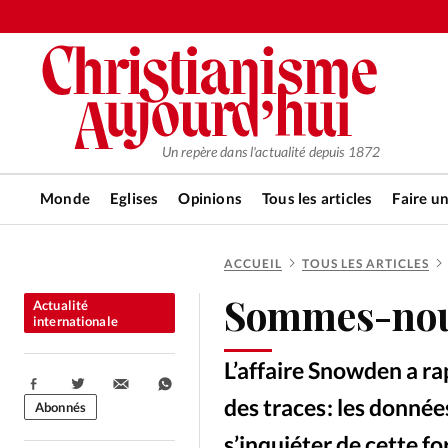
Un repère dans l'actualité depuis 1872
Monde
Eglises
Opinions
Tous les articles
Faire u
ACCUEIL
TOUS LES ARTICLES
RUBRIQUES
Sommes-nous
Actualité
Tous les articles
Actualité ch
internationale
L’affaire Snowden a rap
Actualité internationale
Chro
Partager:
des traces : les donnée
Abonnés
s’inquiéter de cette f