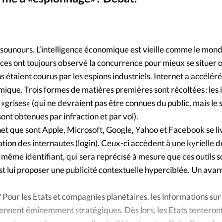
Foi
La bout
À propo
Opinions
Bisounours. L’intelligence économique est vieille comme le mond
La réda
ourd'hui
ices ont toujours observé la concurrence pour mieux se situer 
ns étaient courus par les espions industriels. Internet a accéléré
Mon co
lises
mique. Trois formes de matières premières sont récoltées : les
 «grises» (qui ne devraient pas être connues du public, mais le 
Changem
ont obtenues par infraction et par vol).
érieure
net que sont Apple, Microsoft, Google, Yahoo et Facebook se li
Nous co
ion des internautes (login). Ceux-ci accèdent à une kyrielle d
 même identifiant, qui sera reprécisé à mesure que ces outils so
Emploi
st lui proposer une publicité contextuelle hyperciblée. Un ava
 ? Pour les Etats et compagnies planétaires, les informations sur
nnent éminemment stratégiques. Dès lors, les Etats tenteront