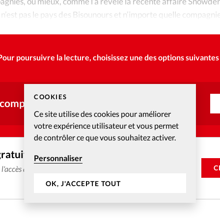
gnies, ou mieux, comme l’a révélé la récente affaire Snowden
 n’est pas le pays des Bisounours et n’importe quelle compagni
nnées en acceptant les «conditions générales d’utilisation». ¶
Pour poursuivre la lecture, choisissez une des options suivantes 
COOKIES
 compte ?
Ce site utilise des cookies pour améliorer
votre expérience utilisateur et vous permet
de contrôler ce que vous souhaitez activer.
gratuitement
Personnaliser
C
e l'accès aux articles web réservés aux abonnés pendant 14
OK, J'ACCEPTE TOUT