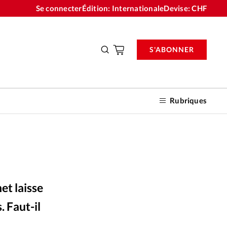
Se connecter
Édition: Internationale
Devise:
CHF
S'ABONNER
Rubriques
nnements
et laisse
n don
. Faut-il