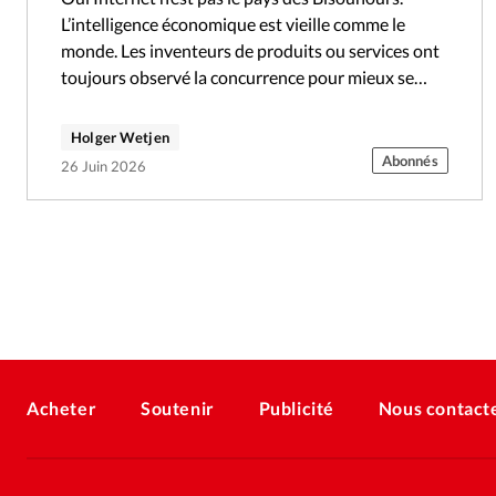
L’intelligence économique est vieille comme le
monde. Les inventeurs de produits ou services ont
toujours observé la concurrence pour mieux se
situer ou mieux copier. Avant internet,…
Holger Wetjen
Abonnés
26 Juin 2026
Acheter
Soutenir
Publicité
Nous contact