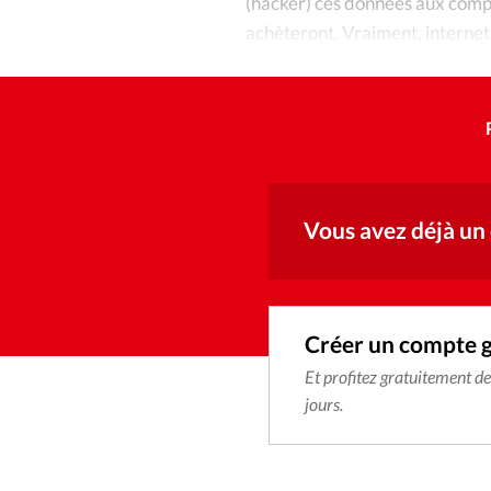
(hacker) ces données aux compa
achèteront. Vraiment, internet
mal de liquidités vendra nos do
Vous avez déjà un
Créer un compte 
Et profitez gratuitement d
jours.