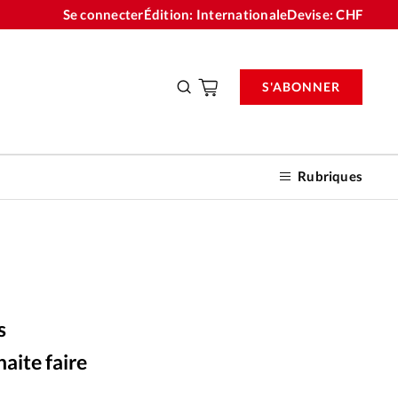
Se connecter
Édition: Internationale
Devise:
CHF
S'ABONNER
Rubriques
nnements
s
n don
aite faire