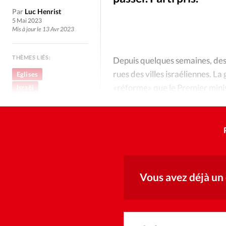
Culture
Dossier
Eglises
Par
Luc Henrist
5 Mai 2023
Génération réveil
Monde
Mis à jour le 13 Avr 2023
THÈMES LIÉS:
Publireportage
Relations Auj
Depuis quelques semaines, des 
rues des villes israéliennes. L
Eglises
«réforme» que le Premier minis
Israël
Société
Tour du monde des Eg
Persécution
Trait d'Ixène
Vécu
Vie Int
Vous avez déjà un