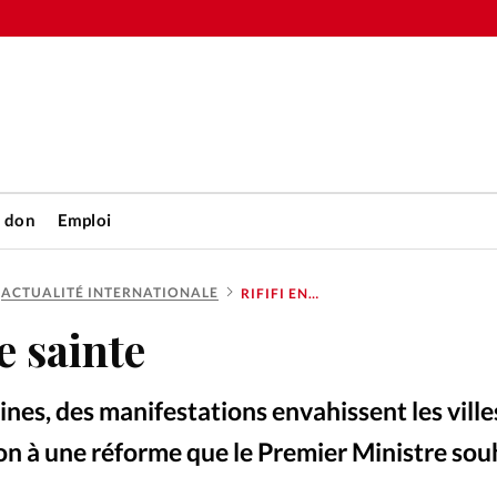
n don
Emploi
ACTUALITÉ INTERNATIONALE
RIFIFI EN TERRE SAINTE
Accueil
re sainte
rétienne
Les abo
nes, des manifestations envahissent les ville
nique
Faire u
ion à une réforme que le Premier Ministre souh