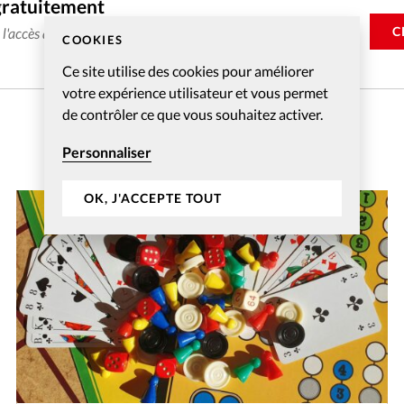
gratuitement
C
e l'accès aux articles web réservés aux abonnés pendant 14
COOKIES
Ce site utilise des cookies pour améliorer
votre expérience utilisateur et vous permet
de contrôler ce que vous souhaitez activer.
Personnaliser
OK, J'ACCEPTE TOUT