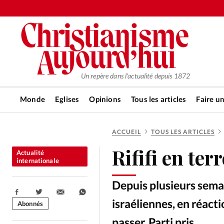
Un repère dans l'actualité depuis 1872
Monde
Eglises
Opinions
Tous les articles
Faire u
ACCUEIL
TOUS LES ARTICLES
RUBRIQUES
Rififi en ter
Actualité
Tous les articles
Actualité ch
internationale
Depuis plusieurs semai
Actualité internationale
Chro
Partager:
israéliennes, en réact
Abonnés
passer. Parti pris.