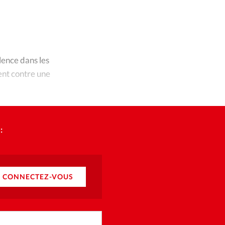
ique
Youtube
©
s
ction
lence dans les
ent contre une
mpte
ement d'adresse
:
ntacter
CONNECTEZ-VOUS