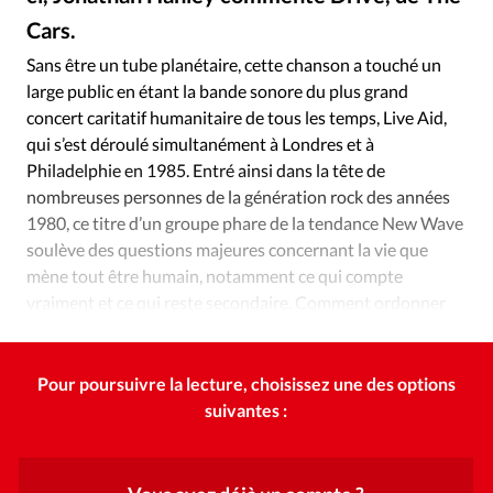
Édition: Internationale
Cars.
Squelle - Wikimedia
©
Devise:
CHF
Sans être un tube planétaire, cette chanson a touché un
RUBRIQUES
large public en étant la bande sonore du plus grand
Tous les articles
Actualité chrétienne
concert caritatif humanitaire de tous les temps, Live Aid,
Actualité internationale
Chronique
Culture
qui s’est déroulé simultanément à Londres et à
Philadelphie en 1985. Entré ainsi dans la tête de
Dossier
Eglises
Foi
Génération réveil
Monde
nombreuses personnes de la génération rock des années
Opinions
Publireportage
Relations Aujourd'hui
1980, ce titre d’un groupe phare de la tendance New Wave
Société
Tour du monde des Eglises
Trait d'Ixène
soulève des questions majeures concernant la vie que
Vécu
Vie Intérieure
mène tout être humain, notamment ce qui compte
vraiment et ce qui reste secondaire. Comment ordonner
nos priorités et sur qui compter?
Pour poursuivre la lecture, choisissez une des options
suivantes :