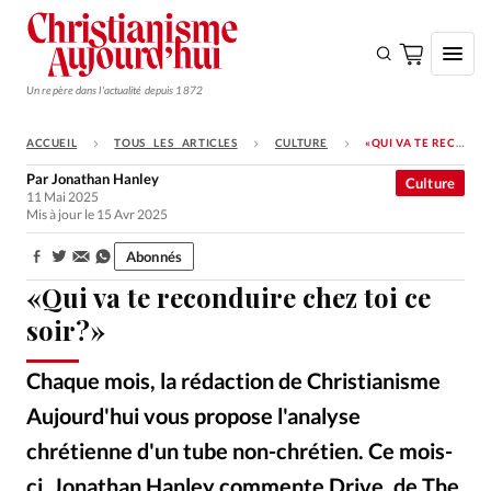
Un repère dans l'actualité depuis 1872
ACCUEIL
TOUS LES ARTICLES
CULTURE
«QUI VA TE RECONDUIRE CHEZ TOI CE SOIR?»
S'ABONNER
Par
Jonathan Hanley
Culture
11 Mai 2025
Monde
Mis à jour le 15 Avr 2025
Eglises
Abonnés
Partager:
Opinions
«Qui va te reconduire chez toi ce
Tous les articles
soir?»
Faire un don
Chaque mois, la rédaction de Christianisme
Emploi
Aujourd'hui vous propose l'analyse
chrétienne d'un tube non-chrétien. Ce mois-
Se connecter
ci, Jonathan Hanley commente Drive, de The