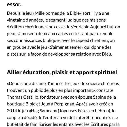
Édition: Internationale
essor.
Devise:
CHF
Depuis le jeu «Mille bornes de la Bible» sorti il y a une
vingtaine d’années, le segment ludique des maisons
RUBRIQUES
d’édition chrétiennes ne cesse de s’enrichir. Aujourd’hui, on
Tous les articles
Actualité chrétienne
peut s’amuser à deux aux cartes en testant par exemple
Actualité internationale
Chronique
Culture
ses connaissances bibliques avec le «Speed chrétien», ou
Dossier
Eglises
Foi
Génération réveil
Monde
en groupe avec le jeu «S’aimer et semer» qui donne des
Opinions
Publireportage
Relations Aujourd'hui
pistes sur la façon de développer sa relation avec Dieu.
Société
Tour du monde des Eglises
Trait d'Ixène
Vécu
Vie Intérieure
Allier éducation, plaisir et apport spirituel
«Depuis une dizaine d’années, les jeux de société chrétiens
trouvent un public de plus en plus important», constate
Thomas Castillo, fondateur avec son épouse Sabine de la
boutique Bible et Jeux à Perpignan. Après avoir créé en
2014 le jeu «Hag Sameah» (Joyeuses Fêtes en hébreu), le
couple a décidé de l’éditer au vu de l’intérêt rencontré. «Le
but était de familiariser les enfants avec les Ecritures par la