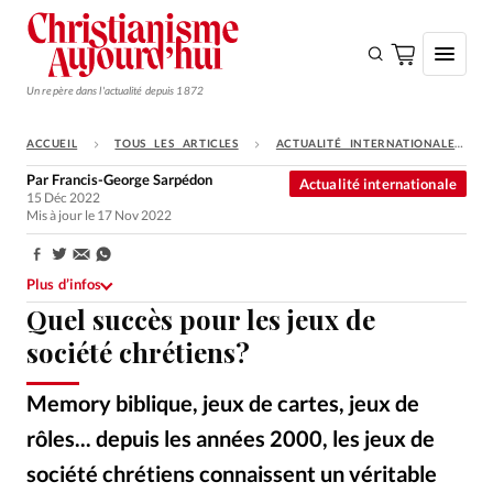
Un repère dans l'actualité depuis 1872
ACCUEIL
TOUS LES ARTICLES
ACTUALITÉ INTERNATIONALE
S'ABONNER
Par
Francis-George Sarpédon
Actualité internationale
15 Déc 2022
Monde
Mis à jour le 17 Nov 2022
Eglises
Partager:
Opinions
Plus d’infos
Quel succès pour les jeux de
Tous les articles
société chrétiens?
Faire un don
Memory biblique, jeux de cartes, jeux de
Emploi
rôles... depuis les années 2000, les jeux de
Se connecter
société chrétiens connaissent un véritable