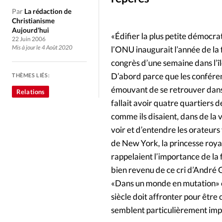
Culture
Dossier
Eglises
Par
La rédaction de
Christianisme
Génération réveil
Monde
Aujourd'hui
«Édifier la plus petite démocrat
22 Juin 2006
Mis à jour le 4 Août 2020
l’ONU inaugurait l’année de la
Publireportage
Relations Auj
congrès d’une semaine dans l’îl
D’abord parce que les conférenc
THÈMES LIÉS:
Société
Tour du monde des Eg
émouvant de se retrouver dans 
Relations
fallait avoir quatre quartiers 
comme ils disaient, dans de la v
Trait d'Ixène
Vécu
Vie Int
voir et d’entendre les orateur
de New York, la princesse roya
rappelaient l’importance de la 
bien revenu de ce cri d’André Gi
«Dans un monde en mutation» co
siècle doit affronter pour être 
semblent particulièrement impo