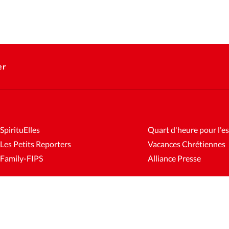
er
SpirituElles
Quart d'heure pour l'es
Les Petits Reporters
Vacances Chrétiennes
Family-FIPS
Alliance Presse
es
Mentions légales
Gestion des cookies