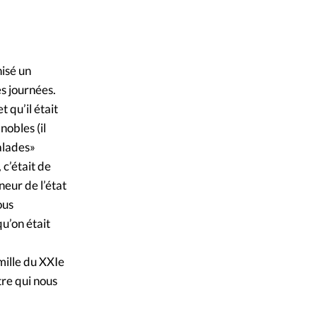
ique
Alliance Presse
©
s
nisé un
ction
es journées.
 qu’il était
mpte
obles (il
alades»
ement d'adresse
 c’était de
eur de l’état
ntacter
ous
qu’on était
mille du XXIe
tre qui nous