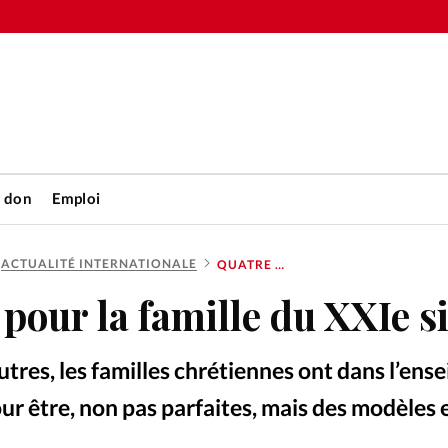
n don
Emploi
ACTUALITÉ INTERNATIONALE
QUATRE DÉFIS POUR LA FAMILLE DU XXIE SIÈCLE
Accueil
 pour la famille du XXIe s
rétienne
Les abo
tres, les familles chrétiennes ont dans l’en
nique
Faire u
pour être, non pas parfaites, mais des modèles 