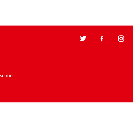
sentiel
Support et maintenance:
Solutions Kläy