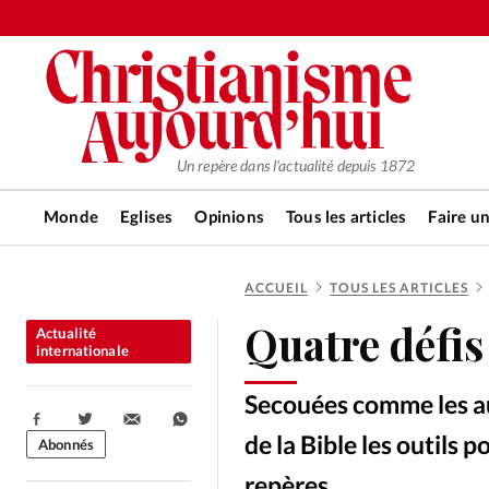
Un repère dans l'actualité depuis 1872
Monde
Eglises
Opinions
Tous les articles
Faire u
ACCUEIL
TOUS LES ARTICLES
RUBRIQUES
Quatre défis
Actualité
Tous les articles
Actualité ch
internationale
Secouées comme les au
Actualité internationale
Chro
Partager:
de la Bible les outils 
Abonnés
repères