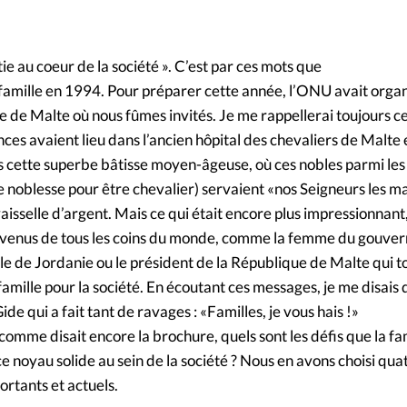
Foi
La bout
À propo
Opinions
ie au coeur de la société ». C’est par ces mots que
 famille en 1994. Pour préparer cette année, l’ONU avait orga
La réda
ourd'hui
e de Malte où nous fûmes invités. Je me rappellerai toujours c
es avaient lieu dans l’ancien hôpital des chevaliers de Malte et
Mon co
lises
cette superbe bâtisse moyen-âgeuse, où ces nobles parmi les n
de noblesse pour être chevalier) servaient «nos Seigneurs les m
Changem
aisselle d’argent. Mais ce qui était encore plus impressionnant,
érieure
s venus de tous les coins du monde, comme la femme du gouvern
Nous co
le de Jordanie ou le président de la République de Malte qui t
famille pour la société. En écoutant ces messages, je me disais 
Emploi
de qui a fait tant de ravages : «Familles, je vous hais !»
mme disait encore la brochure, quels sont les défis que la fa
ce noyau solide au sein de la société ? Nous en avons choisi qua
rtants et actuels.