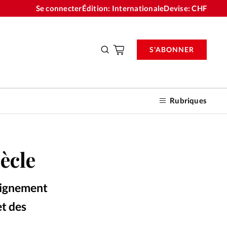
Se connecter
Édition: Internationale
Devise:
CHF
S'ABONNER
Rubriques
iècle
nnements
seignement
n don
et des