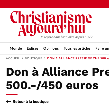
Un repère dans l'actualité depuis 1872
Monde
Eglises
Opinions
Tous les articles
Faire u
ACCUEIL
BOUTIQUE
DON À ALLIANCE PRESSE DE CHF 500.-
Don à Alliance Pr
RUBRIQUES
Tous les articles
Actualité ch
500.-/450 euros
Actualité internationale
Chro
Retour à la boutique