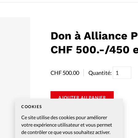
Foi
La bout
À propo
Opinions
Don à Alliance 
La réda
ourd'hui
CHF 500.-/450 
Mon co
lises
Changem
CHF
500.00
Quantité:
érieure
Nous co
AJOUTER AU PANIER
Emploi
COOKIES
Ce site utilise des cookies pour améliorer
votre expérience utilisateur et vous permet
de contrôler ce que vous souhaitez activer.