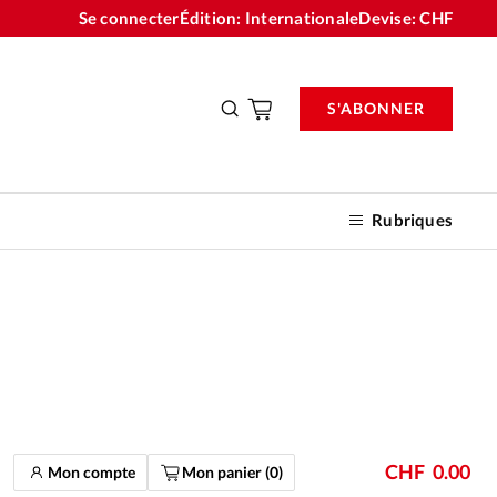
Se connecter
Édition: Internationale
Devise:
CHF
S'ABONNER
Rubriques
nnements
n don
CHF
0.00
Mon compte
Mon panier (
0
)