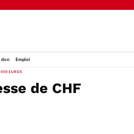
n don
Emploi
/450 EUROS
esse de CHF
Accueil
rétienne
Les abo
nique
Faire u