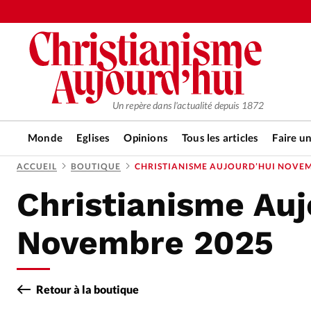
Un repère dans l'actualité depuis 1872
Monde
Eglises
Opinions
Tous les articles
Faire u
ACCUEIL
BOUTIQUE
CHRISTIANISME AUJOURD’HUI NOVEM
Christianisme Auj
RUBRIQUES
Tous les articles
Actualité ch
Novembre 2025
Actualité internationale
Chro
Retour à la boutique