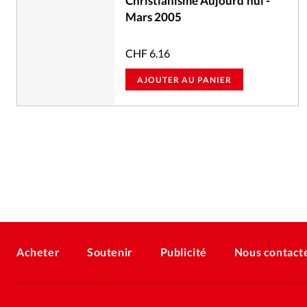
Christianisme Aujourd'hui -
Mars 2005
CHF
6.16
AJOUTER AU PANIER
Acheter
Soutenir
Publicité
Nous contact