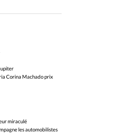
e
Jupiter
aria Corina Machado prix
teur miraculé
compagne les automobilistes