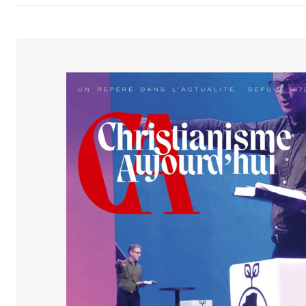
Culture
Dossier
Eglises
Génération réveil
Monde
Publireportage
Relations Auj
Société
Tour du monde des Eg
Trait d'Ixène
Vécu
Vie Int