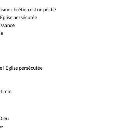
alisme chrétien est un péché
’Eglise persécutée
uissance
le
e l’Eglise persécutée
atimini
 Dieu
e»