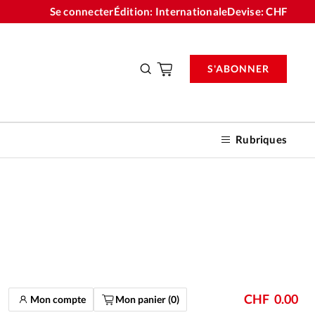
Se connecter
Édition: Internationale
Devise:
CHF
S'ABONNER
Rubriques
nnements
n don
CHF
0.00
Mon compte
Mon panier (
0
)