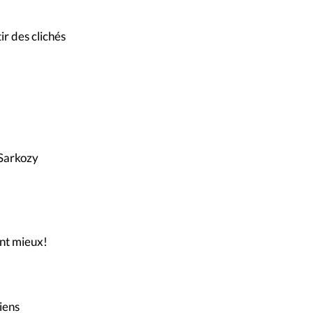
r des clichés
 Sarkozy
ant mieux!
tiens