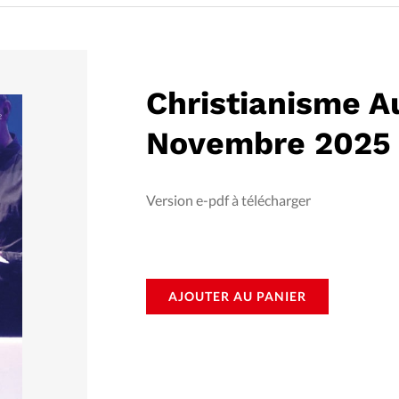
Foi
La bout
À propo
Opinions
Christianisme A
La réda
ourd'hui
Novembre 2025
Mon co
lises
Changem
Version e-pdf à télécharger
érieure
Nous co
Emploi
AJOUTER AU PANIER