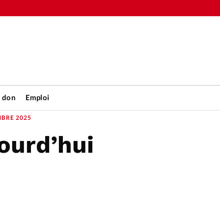
n don
Emploi
BRE 2025
ourd’hui
Accueil
rétienne
Les abo
nique
Faire u