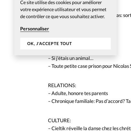
Ce site utilise des cookies pour améliorer
votre expérience utilisateur et vous permet
DOSSIER: Evangeliques et médias: sorti
de contrôler ce que vous souhaitez activer.
– Sommes-nous des monstres?
Personnaliser
– De la maltraitance médiatique
OK, J'ACCEPTE TOUT
TRIBUNES:
– Si j’étais un animal…
– Toute petite case prison pour Nicolas
RELATIONS:
– Adulte, honore tes parents
– Chronique familiale: Pas d’accord? T
CULTURE:
– Cieltik réveille la danse chez les chré