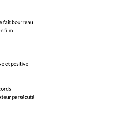
e fait bourreau
n film
ve et positive
cords
asteur persécuté