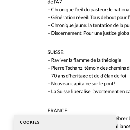
de l’A7
– Chronique l’œil du pasteur: le nation
– Génération réveil: Tous debout pour l
– Chronique jeune: la tentation de la p
– Discernement: Pour une justice globa
SUISSE:
– Raviver la flamme de la théologie
– Pierre Tschanz, témoin des chemins d
– 70 ans d’héritage et de d’élan de foi
– Nouveau capitaine sur le pont!
– La Suisse libéralise l’avortement en c
FRANCE:
– Toute la France réunie pour célébrer
COOKIES
– Résurrection d’une «ancienne allianc