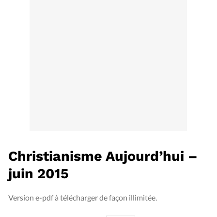
Édition: Internationale
Devise:
CHF
RUBRIQUES
Tous les articles
Actualité chrétienne
Actualité internationale
Chronique
Culture
Dossier
Eglises
Foi
Génération réveil
Monde
Opinions
Publireportage
Relations Aujourd'hui
Société
Tour du monde des Eglises
Trait d'Ixène
Vécu
Vie Intérieure
Christianisme Aujourd’hui –
juin 2015
Version e-pdf à télécharger de façon illimitée.