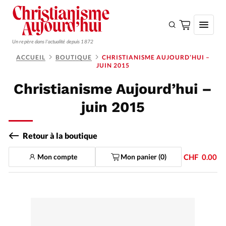
Un repère dans l'actualité depuis 1872
ACCUEIL
BOUTIQUE
CHRISTIANISME AUJOURD’HUI –
JUIN 2015
S'ABONNER
Christianisme Aujourd’hui –
Monde
juin 2015
Eglises
Opinions
Retour à la boutique
Tous les articles
Mon compte
Mon panier (
0
)
CHF
0.00
Faire un don
Emploi
Se connecter