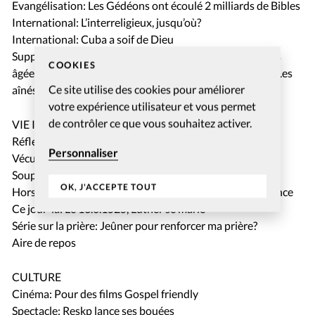
Evangélisation: Les Gédéons ont écoulé 2 milliards de Bibles
International: L’interreligieux, jusqu’où?
International: Cuba a soif de Dieu
Supplément vieillesse: Le regard précieux des personnes
COOKIES
âgées – Ces retraités qui ont choisi la reconnaissance – Les
Ce site utilise des cookies pour améliorer
aînés, des trésors pour l’Eglise.
votre expérience utilisateur et vous permet
de contrôler ce que vous souhaitez activer.
VIE INTERIEURE
Réflexion: Propriétaire ou locataire de mon corps?
Personnaliser
Vécu: «J’avais peur d’être un poids ou une erreur»
Soupirs: Sagesse
OK, J'ACCEPTE TOUT
Hors des sentiers battus: Les prostituées lui font confiance
Ce jour-là: Le 13.6.1525, Luther se marie
Série sur la prière: Jeûner pour renforcer ma prière?
Aire de repos
CULTURE
Cinéma: Pour des films Gospel friendly
Spectacle: Reskp lance ses bouées