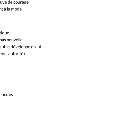
reuve de courage
nt à la mode
itique
t pas nouvelle
qui se développe en lui
ent l’autorité»
e
 mondes