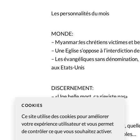
Les personnalités du mois
MONDE:
– Myanmar:les chrétiens victimes et be
– Une Eglise s’oppose à l’interdiction d
– Les évangéliques sans dénomination,
aux Etats-Unis
DISCERNEMENT:
– «Une belle mort, ça n’existe pas»
COOKIES
Ce site utilise des cookies pour améliorer
DOSSIER: 2023: Oser le risque
votre expérience utilisateur et vous permet
– Oser quitter la zone de confort, quelle
de contrôler ce que vous souhaitez activer.
– 2023, l’année de tous les possibles…