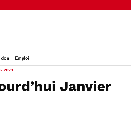
n don
Emploi
R 2023
ourd’hui Janvier
Accueil
rétienne
Les abo
nique
Faire u