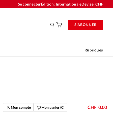
Se connecter
Édition: Internationale
Devise:
CHF
S'ABONNER
Rubriques
nnements
n don
CHF
0.00
Mon compte
Mon panier (
0
)