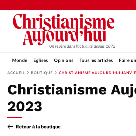
Un repère dans l'actualité depuis 1872
Monde
Eglises
Opinions
Tous les articles
Faire u
ACCUEIL
BOUTIQUE
CHRISTIANISME AUJOURD’HUI JANVIE
Christianisme Auj
RUBRIQUES
Tous les articles
Actualité ch
2023
Actualité internationale
Chro
Retour à la boutique