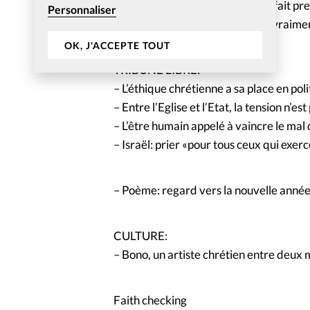
– Missionnaires du passé, ils ont fait p
Personnaliser
– Prendre des risques n’est plus vraime
OK, J'ACCEPTE TOUT
TRIBUNE LIBRE:
– L’éthique chrétienne a sa place en pol
– Entre l’Eglise et l’Etat, la tension n’es
– L’être humain appelé à vaincre le mal 
– Israël: prier «pour tous ceux qui exerc
– Poème: regard vers la nouvelle anné
CULTURE:
– Bono, un artiste chrétien entre deux
Faith checking