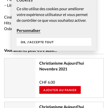
COOKIES
– Littérature: La foi de Dostoïevski à travers ses œuvres
Ce site utilise des cookies pour améliorer
votre expérience utilisateur et vous permet
Cinéma: Notre sélection
de contrôler ce que vous souhaitez activer.
Hits historiques: (What if God Was) One of Us de Joan
Osborne
Personnaliser
OK, J'ACCEPTE TOUT
Vous aimerez peut-être aussi…
Christianisme Aujourd'hui
Novembre 2021
CHF
6.00
AJOUTER AU PANIER
Christianisme Aujourd'hui