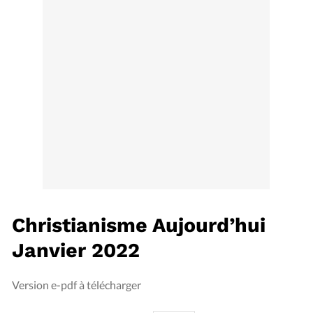
Édition: Internationale
Devise:
CHF
RUBRIQUES
Tous les articles
Actualité chrétienne
Actualité internationale
Chronique
Culture
Dossier
Eglises
Foi
Génération réveil
Monde
Opinions
Publireportage
Relations Aujourd'hui
Société
Tour du monde des Eglises
Trait d'Ixène
Vécu
Vie Intérieure
Christianisme Aujourd’hui
Janvier 2022
Version e-pdf à télécharger