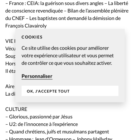
– France : CEIA: la guérison sous divers angles – La liberté
de conscience revendiquée – Bilan de l’assemblée plénière
du CNEF – Les baptistes ont demandé la démission de
François Clavairoly
COOKIES
VIE INTERIEURE: Résolutions pour 2018
Ce site utilise des cookies pour améliorer
Vécu: Il a quitté les esprits vaudous pour Jésus
votre expérience utilisateur et vous permet
Soupirs: Des yeux pour voir
de contrôler ce que vous souhaitez activer.
Hors des sentiers: Maranatha Clothes
Il était une fois… La pluie pour évangéliser
Personnaliser
Aire de Repos
OK, J'ACCEPTE TOUT
La dispute (5): La Cène, un débat actuel
CULTURE
– Glorious, passionné par Jésus
– U2: de l’innocence à l’expérience
– Quand chrétiens, juifs et musulmans partagent
– Hommage : Jean d’Ormesson – Johnny Hallyday