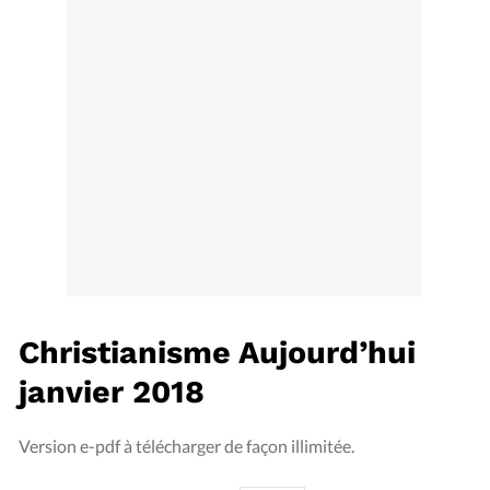
Édition: Internationale
Devise:
CHF
RUBRIQUES
Tous les articles
Actualité chrétienne
Actualité internationale
Chronique
Culture
Dossier
Eglises
Foi
Génération réveil
Monde
Opinions
Publireportage
Relations Aujourd'hui
Société
Tour du monde des Eglises
Trait d'Ixène
Vécu
Vie Intérieure
Christianisme Aujourd’hui
janvier 2018
Version e-pdf à télécharger de façon illimitée.