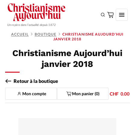
Un repère dans l'actualité depuis 1872
ACCUEIL
BOUTIQUE
CHRISTIANISME AUJOURD’HUI
JANVIER 2018
S'ABONNER
Christianisme Aujourd’hui
Monde
janvier 2018
Eglises
Opinions
Retour à la boutique
Tous les articles
Mon compte
Mon panier (
0
)
CHF
0.00
Faire un don
Emploi
Se connecter