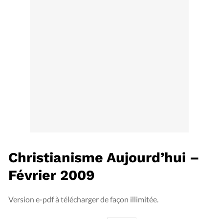
Édition: Internationale
Devise:
CHF
RUBRIQUES
Tous les articles
Actualité chrétienne
Actualité internationale
Chronique
Culture
Dossier
Eglises
Foi
Génération réveil
Monde
Opinions
Publireportage
Relations Aujourd'hui
Société
Tour du monde des Eglises
Trait d'Ixène
Vécu
Vie Intérieure
Christianisme Aujourd’hui –
Février 2009
Version e-pdf à télécharger de façon illimitée.