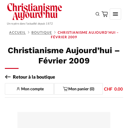
Un repère dans l'actualité depuis 1872
ACCUEIL
BOUTIQUE
CHRISTIANISME AUJOURD’HUI –
FÉVRIER 2009
S'ABONNER
Christianisme Aujourd’hui –
Monde
Février 2009
Eglises
Opinions
Retour à la boutique
Tous les articles
Mon compte
Mon panier (
0
)
CHF
0.00
Faire un don
Emploi
Se connecter