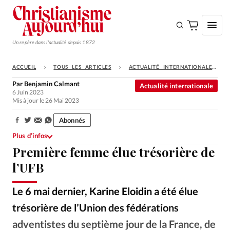
Un repère dans l'actualité depuis 1872
ACCUEIL
TOUS LES ARTICLES
ACTUALITÉ INTERNATIONALE
S'ABONNER
Par
Benjamin Calmant
Actualité internationale
6 Juin 2023
Monde
Mis à jour le 26 Mai 2023
Eglises
Abonnés
Partager:
Opinions
Plus d’infos
Première femme élue trésorière de
Tous les articles
l’UFB
Faire un don
Emploi
Le 6 mai dernier, Karine Eloidin a été élue
trésorière de l’Union des fédérations
Se connecter
adventistes du septième jour de la France, de