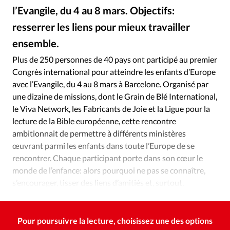
Édition: Internationale
l’Evangile, du 4 au 8 mars. Objectifs:
Devise:
CHF
resserrer les liens pour mieux travailler
RUBRIQUES
ensemble.
Alliance Presse
©
Tous les articles
Actualité chrétienne
Plus de 250 personnes de 40 pays ont participé au premier
Actualité internationale
Chronique
Culture
Congrès international pour atteindre les enfants d’Europe
Dossier
Eglises
Foi
Génération réveil
Monde
avec l’Evangile, du 4 au 8 mars à Barcelone. Organisé par
une dizaine de missions, dont le Grain de Blé International,
Opinions
Publireportage
Relations Aujourd'hui
le Viva Network, les Fabricants de Joie et la Ligue pour la
Société
Tour du monde des Eglises
Trait d'Ixène
lecture de la Bible européenne, cette rencontre
Vécu
Vie Intérieure
ambitionnait de permettre à différents ministères
œuvrant parmi les enfants dans toute l’Europe de se
rencontrer. Chaque participant porte dans son cœur le
monde de l’enfance: alors pourquoi ne pas se connaître,
s’encourager, tisser des liens d’amitiés et, surtout,
apprendre à se faire confiance?
Pour poursuivre la lecture, choisissez une des options