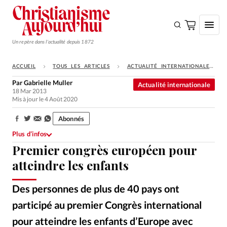
Un repère dans l'actualité depuis 1872
ACCUEIL
TOUS LES ARTICLES
ACTUALITÉ INTERNATIONALE
S'ABONNER
Par
Gabrielle Muller
Actualité internationale
18 Mar 2013
Monde
Mis à jour le 4 Août 2020
Eglises
Abonnés
Partager:
Opinions
Plus d’infos
Premier congrès européen pour
Tous les articles
atteindre les enfants
Faire un don
Emploi
Des personnes de plus de 40 pays ont
participé au premier Congrès international
Se connecter
pour atteindre les enfants d’Europe avec