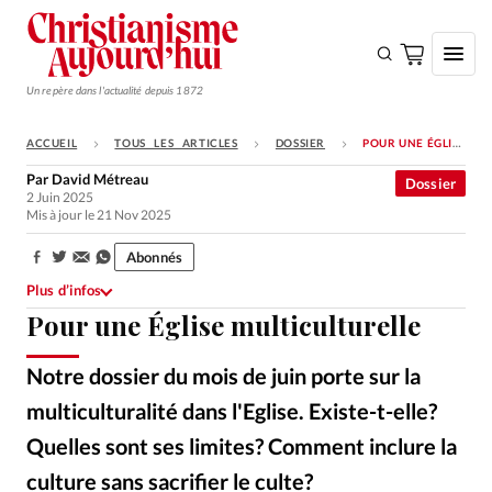
Un repère dans l'actualité depuis 1872
ACCUEIL
TOUS LES ARTICLES
DOSSIER
POUR UNE ÉGLISE MULTICULTURELLE
S'ABONNER
Par
David Métreau
Dossier
2 Juin 2025
Monde
Mis à jour le 21 Nov 2025
Eglises
Abonnés
Partager:
Opinions
Plus d’infos
Pour une Église multiculturelle
Tous les articles
Faire un don
Notre dossier du mois de juin porte sur la
Emploi
multiculturalité dans l'Eglise. Existe-t-elle?
Quelles sont ses limites? Comment inclure la
Se connecter
culture sans sacrifier le culte?
FG Trade Latin – Getty Images
©