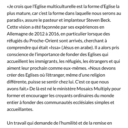
Édition: Internationale
«Je crois que l’Eglise multiculturelle est la forme d’Eglise la
Devise:
CHF
plus mature, car c’est la forme dans laquelle nous serons au
paradis», assure le pasteur et implanteur Steven Beck.
RUBRIQUES
Cette vision a été façonnée par ses expériences en
Tous les articles
Actualité chrétienne
Allemagne de 2012 à 2016, en particulier lorsque des
Actualité internationale
Chronique
Culture
réfugiés du Proche-Orient sont arrivés, cherchant à
Dossier
Eglises
Foi
Génération réveil
Monde
comprendre qui était «Issa» (Jésus en arabe). Il a alors pris
Opinions
Publireportage
Relations Aujourd'hui
conscience de l’importance de fonder des Eglises qui
accueillent les immigrants, les réfugiés, les étrangers et qui
Société
Tour du monde des Eglises
Trait d'Ixène
aiment leur prochain comme eux-mêmes. «Nous devons
Vécu
Vie Intérieure
créer des Eglises où l’étranger, même d’une religion
différente, puisse se sentir chez lui. C’est ce que nous
avons fait.» De là est né le ministère Mosaics Multiply pour
former et encourager les croyants ordinaires du monde
entier à fonder des communautés ecclésiales simples et
accueillantes.
Un travail qui demande de l’humilité et de la remise en