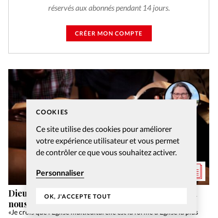
réservés aux abonnés pendant 14 jours.
CRÉER MON COMPTE
COOKIES
Ce site utilise des cookies pour améliorer
votre expérience utilisateur et vous permet
de contrôler ce que vous souhaitez activer.
Personnaliser
Dieu a-t-il vraiment dit de prier pour ceux qui
OK, J'ACCEPTE TOUT
nous maltraitent?
«Je crois que l’Eglise multiculturelle est la forme d’Eglise la plus