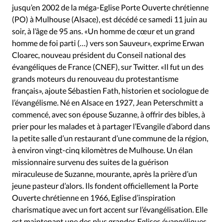
jusqu’en 2002 de la méga-Eglise Porte Ouverte chrétienne
(PO) à Mulhouse (Alsace), est décédé ce samedi 11 juin au
soir, à l’âge de 95 ans. «Un homme de cœur et un grand
homme de foi parti (…) vers son Sauveur», exprime Erwan
Cloarec, nouveau président du Conseil national des
évangéliques de France (CNEF), sur Twitter. «Il fut un des
grands moteurs du renouveau du protestantisme
français», ajoute Sébastien Fath, historien et sociologue de
l’évangélisme. Né en Alsace en 1927, Jean Peterschmitt a
commencé, avec son épouse Suzanne, à offrir des bibles, à
prier pour les malades et à partager l’Evangile d’abord dans
la petite salle d’un restaurant d’une commune de la région,
à environ vingt-cinq kilomètres de Mulhouse. Un élan
missionnaire survenu des suites de la guérison
miraculeuse de Suzanne, mourante, après la prière d’un
jeune pasteur d’alors. Ils fondent officiellement la Porte
Ouverte chrétienne en 1966, Eglise d’inspiration
charismatique avec un fort accent sur l’évangélisation. Elle
est maintenant une des plus grandes Eglises évangéliques