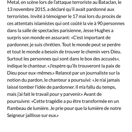
Édition: Internationale
Metal, en scène lors de l’attaque terroriste au Bataclan, le
13 novembre 2015, a déclaré qu’il avait pardonné aux
Devise:
CHF
terroristes. Invité à témoigner le 17 mai lors du procès de
ces attentats islamistes qui ont coûté la vie à 90 personnes
RUBRIQUES
Tous les articles
Actualité chrétienne
dans la salle de spectacles parisienne, Jesse Hughes a
surpris son monde en assurant: «C’est important de
Actualité internationale
Chronique
Culture
pardonner, je suis chrétien. Tout le monde peut se perdre
Dossier
Eglises
Foi
Génération réveil
Monde
et tout le monde a besoin de trouver le chemin vers Dieu.
Opinions
Publireportage
Relations Aujourd'hui
Surtout les personnes qui sont dans le box des accusés»,
Société
Tour du monde des Eglises
Trait d'Ixène
indique le chanteur. «J’espère qu’ils trouveront la paix de
Dieu pour eux-mêmes.» Relancé par un journaliste sur la
Vécu
Vie Intérieure
notion du pardon, le chanteur a poursuivi: «Je n’ai jamais
laissé tomber l’idée de pardonner. Il m’a fallu du temps,
mais j’ai fait le travail pour y parvenir.» Avant de
poursuivre: «Cette tragédie a pu être transformée en un
flambeau de lumière. Je prie pour que la lumière de notre
Seigneur jaillisse sur eux.»