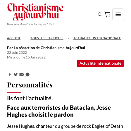
Un repère dans l'actualité depuis 1872
ACCUEIL
TOUS LES ARTICLES
ACTUALITÉ INTERNATIONALE
S'ABONNER
Par
La rédaction de Christianisme Aujourd'hui
22 Juin 2022
Monde
Mis à jour le 16 Juin 2022
Actualité internationale
Eglises
Opinions
Partager:
Personnalités
Tous les articles
Faire un don
Ils font l'actualité.
Wikipedia - Youtube - DR
©
Face aux terroristes du Bataclan, Jesse
Emploi
Hughes choisit le pardon
Se connecter
Jesse Hughes, chanteur du groupe de rock Eagles of Death