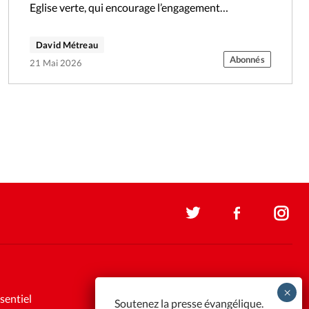
Eglise verte, qui encourage l’engagement
écologique chez les chrétiens. Il succède à Laura
Morosini,…
David Métreau
Abonnés
21 Mai 2026
sentiel
Soutenez la presse évangélique.