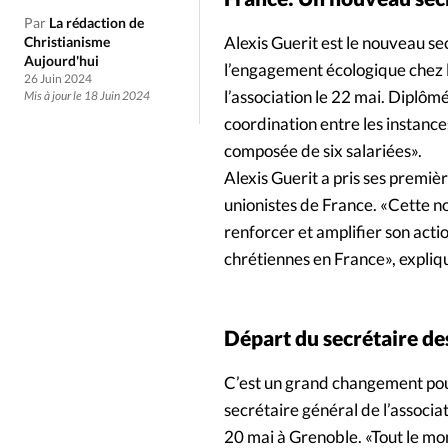
Culture
Dossier
Eglises
Par
La rédaction de
Alexis Guerit est le nouveau se
Christianisme
Génération réveil
Monde
Aujourd'hui
l’engagement écologique chez le
26 Juin 2024
l’association le 22 mai. Diplômé
Mis à jour le 18 Juin 2024
Publireportage
Relations Auj
coordination entre les instance
composée de six salariées».
Alexis Guerit a pris ses premièr
Société
Tour du monde des Eg
unionistes de France. «Cette no
renforcer et amplifier son acti
Trait d'Ixène
Vécu
Vie Int
chrétiennes en France», expli
Départ du secrétaire d
C’est un grand changement po
secrétaire général de l’associa
20 mai à Grenoble. «Tout le mond