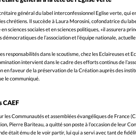
Foi
La bout
crétaire général du label interconfessionnel Eglise verte, qui 
À propo
Opinions
s chrétiens. Il succède à Laura Morosini, cofondatrice du labe
 en sciences sociales et en sciences politiques, «il assurera pri
La réda
ourd'hui
s démocratiques de l’association et l’équipe nationale, actuel
Mon co
es responsabilités dans le scoutisme, chez les Eclaireuses et Ec
lises
mination intervient dans le cadre des efforts continus de l’ass
Changem
on en faveur de la préservation de la Création auprès des instit
érieure
que le communiqué.
Nous co
Emploi
es CAEF
ur les Communautés et assemblées évangéliques de France (C
tion, Pierre Bariteau, a quitté son poste à l’occasion de leur C
e était ému de le voir partir, lui qui a servi avec tant de fidéli