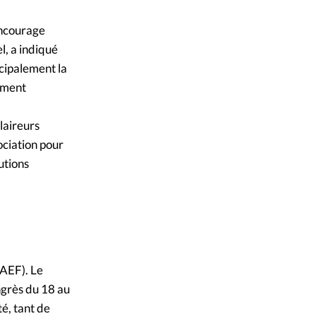
ique
encourage
s
l, a indiqué
ncipalement la
ction
lement
mpte
laireurs
ociation pour
ement d'adresse
utions
ntacter
AEF). Le
ongrès du 18 au
té, tant de