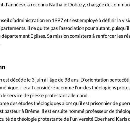
tant d’années», a reconnu Nathalie Dobozy, chargée de commun
nseil d’administration en 1997 et s’est employé à définir la vi
épartements. Il ne quitte pas l’association pour autant, puisqu’i
u département Eglises. Sa mission consistera à renforcer les r
.
nn
st décédé le 3 juin à l’âge de 98 ans. D’orientation pentecôti
ique, il était considéré «comme l’un des théologiens protest
n le service de presse protestant allemand.
me des études théologiques alors qu’il est prisonnier de gue
st pasteur à Brême. Il est ensuite nommé professeur de théolo
faculté de théologie protestante de l’université Eberhard Karls