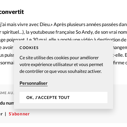
convertit
j’ai mais vivre avec Dieu.» Après plusieurs années passées dan
ur spirituel…), la youtubeuse française So Andy, de son vrai n
e poignant. Le 30 mai, elle a posté une vidéo à destination de
ne avoir été jusque-là «totalement anti-Dieu» et de son change
COOKIES
lus puissant, j’ai celui qui gagne de mon côté», témoigne-t-elle. E
Ce site utilise des cookies pour améliorer
ormais, je lui demande et j’attends de savoir s’il les confirme 
votre expérience utilisateur et vous permet
de contrôler ce que vous souhaitez activer.
Personnaliser
ISME AUJOURD'HUI
OK, J'ACCEPTE TOUT
é du numéro Christianisme Aujourd’hui Juillet-Août 2024
r
S’abonner