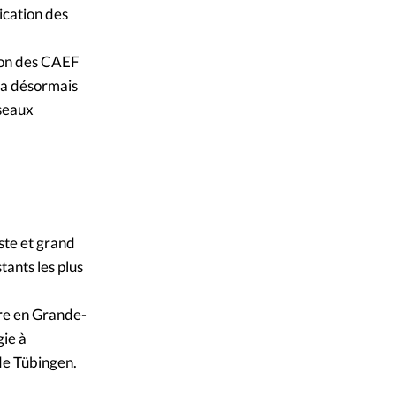
ication des
sion des CAEF
l a désormais
éseaux
ste et grand
ants les plus
rre en Grande-
gie à
 de Tübingen.