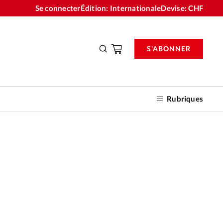
Se connecter
Édition: Internationale
Devise:
CHF
S'ABONNER
Rubriques
nnements
n don
o Andy / Youtube