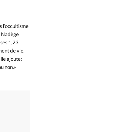
s l’occultisme
om Nadège
 ses 1,23
ment de vie.
lle ajoute:
ou non.»