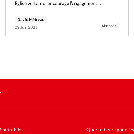
Eglise verte, qui encourage l’engagement
écologique chez les chrétiens. Il succède à Laura
Morosini,…
David Métreau
Abonnés
23 Juin 2026
er
SpirituElles
Quart d'heure pour l'es