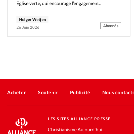
Eglise verte, qui encourage l’engagement
écologique chez les chrétiens. Il succède à Laura
Morosini,…
Holger Wetjen
Abonnés
26 Juin 2026
Acheter
Soutenir
Publicité
Nous contact
LES SITES ALLIANCE PRESSE
Christianisme Aujourd'hui