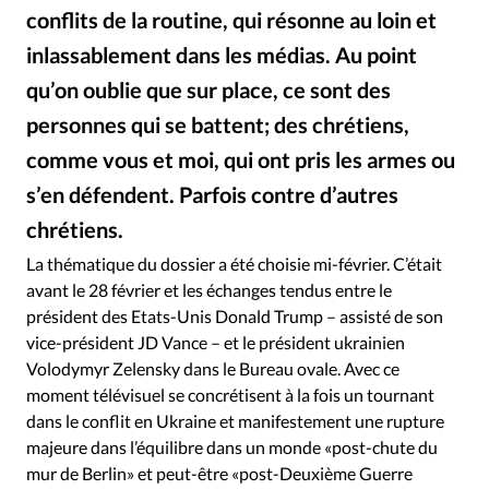
Édition: Internationale
conflits de la routine, qui résonne au loin et
Devise:
CHF
inlassablement dans les médias. Au point
qu’on oublie que sur place, ce sont des
RUBRIQUES
Tous les articles
Actualité chrétienne
personnes qui se battent; des chrétiens,
Actualité internationale
Chronique
Culture
comme vous et moi, qui ont pris les armes ou
Dossier
Eglises
Foi
Génération réveil
Monde
s’en défendent. Parfois contre d’autres
Opinions
Publireportage
Relations Aujourd'hui
chrétiens.
Société
Tour du monde des Eglises
Trait d'Ixène
La thématique du dossier a été choisie mi-février. C’était
Vécu
Vie Intérieure
avant le 28 février et les échanges tendus entre le
président des Etats-Unis Donald Trump – assisté de son
vice-président JD Vance – et le président ukrainien
Volodymyr Zelensky dans le Bureau ovale. Avec ce
moment télévisuel se concrétisent à la fois un tournant
dans le conflit en Ukraine et manifestement une rupture
majeure dans l’équilibre dans un monde «post-chute du
mur de Berlin» et peut-être «post-Deuxième Guerre