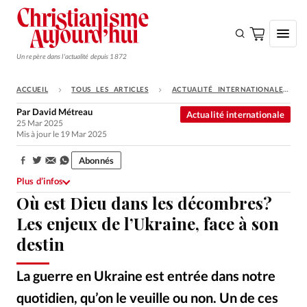
Un repère dans l'actualité depuis 1872
ACCUEIL
TOUS LES ARTICLES
ACTUALITÉ INTERNATIONALE
S'ABONNER
Par
David Métreau
Actualité internationale
25 Mar 2025
Monde
Mis à jour le 19 Mar 2025
Eglises
Abonnés
Partager:
Opinions
Plus d’infos
Où est Dieu dans les décombres?
Tous les articles
Les enjeux de l’Ukraine, face à son
Faire un don
destin
Emploi
La guerre en Ukraine est entrée dans notre
Se connecter
quotidien, qu’on le veuille ou non. Un de ces