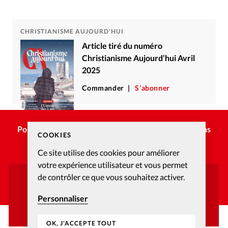
CHRISTIANISME AUJOURD'HUI
Article tiré du numéro
Christianisme Aujourd’hui Avril
2025
Commander
S’abonner
Pour poursuivre la lecture, choisissez une des options
COOKIES
suivantes :
Ce site utilise des cookies pour améliorer
votre expérience utilisateur et vous permet
de contrôler ce que vous souhaitez activer.
Vous avez déjà un compte ?
Personnaliser
CONNECTEZ-VOUS
OK, J'ACCEPTE TOUT