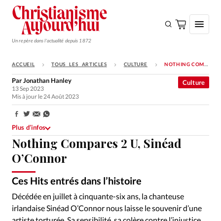
Un repère dans l'actualité depuis 1872
ACCUEIL
TOUS LES ARTICLES
CULTURE
NOTHING COMPARES 2 U, SINÉAD O’CONNOR
S'ABONNER
Par
Jonathan Hanley
Culture
13 Sep 2023
Monde
Mis à jour le 24 Août 2023
Eglises
Partager:
Opinions
Plus d’infos
Nothing Compares 2 U, Sinéad
Tous les articles
O’Connor
Faire un don
Ces Hits entrés dans l’histoire
Emploi
Décédée en juillet à cinquante-six ans, la chanteuse
Se connecter
irlandaise Sinéad O’Connor nous laisse le souvenir d’une
artiste torturée. Sa sensibilité, sa colère contre l’injustice,