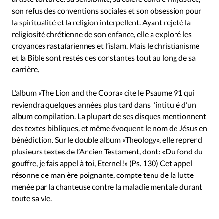
Édition: Internationale
son refus des conventions sociales et son obsession pour
Devise:
CHF
la spiritualité et la religion interpellent. Ayant rejeté la
religiosité chrétienne de son enfance, elle a exploré les
RUBRIQUES
croyances rastafariennes et l’islam. Mais le christianisme
Tous les articles
Actualité chrétienne
et la Bible sont restés des constantes tout au long de sa
Actualité internationale
Chronique
Culture
carrière.
Dossier
Eglises
Foi
Génération réveil
Monde
Opinions
Publireportage
Relations Aujourd'hui
L’album «The Lion and the Cobra» cite le Psaume 91 qui
reviendra quelques années plus tard dans l’intitulé d’un
Société
Tour du monde des Eglises
Trait d'Ixène
album compilation. La plupart de ses disques mentionnent
Vécu
Vie Intérieure
des textes bibliques, et même évoquent le nom de Jésus en
bénédiction. Sur le double album «Theology», elle reprend
plusieurs textes de l’Ancien Testament, dont: «Du fond du
gouffre, je fais appel à toi, Eternel!» (Ps. 130) Cet appel
résonne de manière poignante, compte tenu de la lutte
menée par la chanteuse contre la maladie mentale durant
toute sa vie.