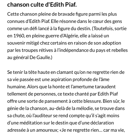
Édition: Internationale
chanson culte d'Edith Piaf.
DR
©
Devise:
CHF
Cette chanson pleine de bravade figure parmi les plus
connues d’Edith Piaf. Elle résonne dans le cœur des gens
RUBRIQUES
comme un défi lancé à la figure du destin. (Toutefois, sortie
Tous les articles
Actualité chrétienne
en 1960, en pleine guerre d’Algérie, elle a laissé un
Actualité internationale
Chronique
Culture
souvenir mitigé chez certains en raison de son adoption
Dossier
Eglises
Foi
Génération réveil
Monde
par les troupes rétives à l’indépendance du pays et rebelles
Opinions
Publireportage
Relations Aujourd'hui
au général De Gaulle.)
Société
Tour du monde des Eglises
Trait d'Ixène
Se tenir la tête haute en clamant qu’on ne regrette rien de
Vécu
Vie Intérieure
sa vie passée est une aspiration profonde de l’âme
humaine. Alors que la honte et l’amertume taraudent
tellement de personnes, ce texte chanté par Edith Piaf
offre une sorte de pansement à cette blessure. Bien sûr, le
génie de la chanson, au-delà de la mélodie, se trouve dans
sa chute, où l’auditeur se rend compte qu’il s’agit moins
d’une méditation sur le destin que d’une déclaration
adressée à un amoureux; «Je ne regrette rien… car ma vie,