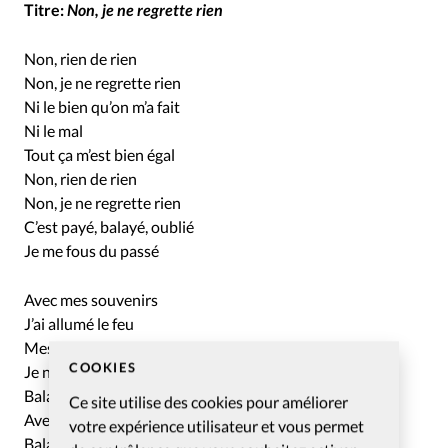
Titre:
Non, je ne regrette rien
Non, rien de rien
Non, je ne regrette rien
Ni le bien qu’on m’a fait
Ni le mal
Tout ça m’est bien égal
Non, rien de rien
Non, je ne regrette rien
C’est payé, balayé, oublié
Je me fous du passé
Avec mes souvenirs
J’ai allumé le feu
Mes chagrins, mes plaisirs
COOKIES
Je n’ai plus besoin d’eux
Balayé les amours
Ce site utilise des cookies pour améliorer
Avec leurs trémolos
votre expérience utilisateur et vous permet
Balayé pour toujours