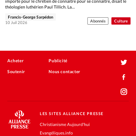
importe pour le chrétien de connaître pour se connaître, disait le
théologien luthérien Paul Tillich. La…
Francis-George Sarpédon
Abonnés
Culture
10 Juil 2026
Acheter
Publicité
Soutenir
Nous contacter
LES SITES ALLIANCE PRESSE
Christianisme Aujourd'hui
Evangéliques.info