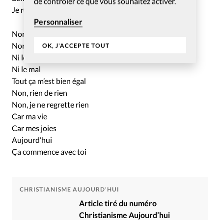
de contrôler ce que vous souhaitez activer.
Je repars à zéro
Personnaliser
Non, rien de rien
Non, je ne regrette rien
OK, J'ACCEPTE TOUT
Ni le bien qu’on m’a fait
Ni le mal
Tout ça m’est bien égal
Non, rien de rien
Non, je ne regrette rien
Car ma vie
Car mes joies
Aujourd’hui
Ça commence avec toi
CHRISTIANISME AUJOURD'HUI
Article tiré du numéro
Christianisme Aujourd’hui