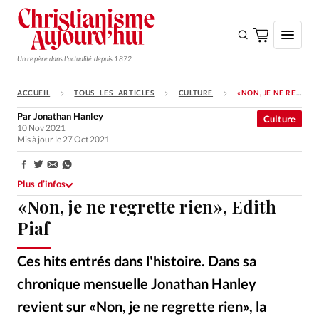
Un repère dans l'actualité depuis 1872
ACCUEIL
TOUS LES ARTICLES
CULTURE
«NON, JE NE REGRETTE RIEN», EDITH PIAF
S'ABONNER
Par
Jonathan Hanley
Culture
10 Nov 2021
Monde
Mis à jour le 27 Oct 2021
Eglises
Partager:
Opinions
Plus d’infos
«Non, je ne regrette rien», Edith
Tous les articles
Piaf
Faire un don
Ces hits entrés dans l'histoire. Dans sa
Emploi
chronique mensuelle Jonathan Hanley
Se connecter
revient sur «Non, je ne regrette rien», la