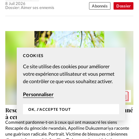
8 Juil 2026
Abonnés
Dossier
Dossier: Aimer ses ennemis
COOKIES
Ce site utilise des cookies pour améliorer
votre expérience utilisateur et vous permet
de contrôler ce que vous souhaitez activer.
Personnaliser
Rescapée du génocide rwandais, elle a pardonné
OK, J'ACCEPTE TOUT
à ceux qui ont tué les siens
Comment pardonne-t-on à ceux qui ont massacré les siens
Rescapée du génocide rwandais, Apolline Dukuzemariya raconte
une guérison radicale. Portrait. Victime de blessures crâniennes