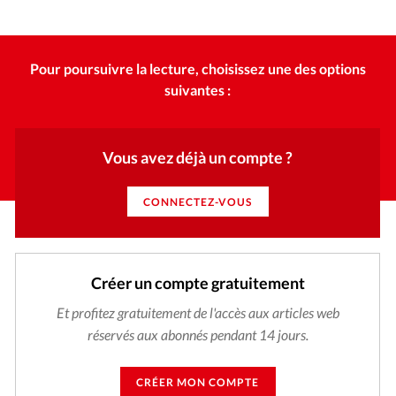
Édition: Internationale
elle encore pertinente aujourd’hui?
himarkley – Getty Images Signature / Les missions sont parfois critiquées pour leur rôle dans un colonialisme culturel et un rapport paternaliste aux populations défavorisées.
©
Devise:
CHF
Pour poursuivre la lecture, choisissez une des options
RUBRIQUES
Tous les articles
Actualité chrétienne
suivantes :
Actualité internationale
Chronique
Culture
Dossier
Eglises
Foi
Génération réveil
Monde
Vous avez déjà un compte ?
Opinions
Publireportage
Relations Aujourd'hui
Société
Tour du monde des Eglises
Trait d'Ixène
CONNECTEZ-VOUS
Vécu
Vie Intérieure
Créer un compte gratuitement
Et profitez gratuitement de l'accès aux articles web
réservés aux abonnés pendant 14 jours.
CRÉER MON COMPTE