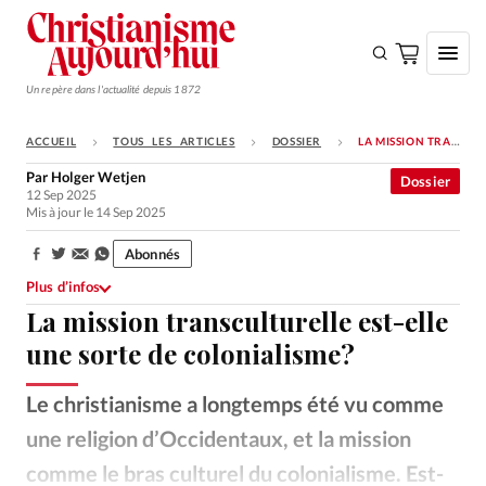
Un repère dans l'actualité depuis 1872
ACCUEIL
TOUS LES ARTICLES
DOSSIER
LA MISSION TRANSCULTURELLE EST-ELLE UNE SORTE DE COLONIALISME?
S'ABONNER
Par
Holger Wetjen
Dossier
12 Sep 2025
Monde
Mis à jour le 14 Sep 2025
Eglises
Abonnés
Partager:
Opinions
Plus d’infos
La mission transculturelle est-elle
Tous les articles
une sorte de colonialisme?
Faire un don
Emploi
Le christianisme a longtemps été vu comme
une religion d’Occidentaux, et la mission
Se connecter
comme le bras culturel du colonialisme. Est-