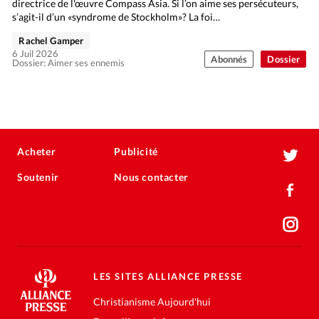
directrice de l'œuvre Compass Asia. Si l’on aime ses persécuteurs,
s’agit-il d’un «syndrome de Stockholm»? La foi…
Rachel Gamper
6 Juil 2026
Abonnés
Dossier
Dossier: Aimer ses ennemis
Acheter
Publicité
Soutenir
Nous contacter
LES SITES ALLIANCE PRESSE
Christianisme Aujourd'hui