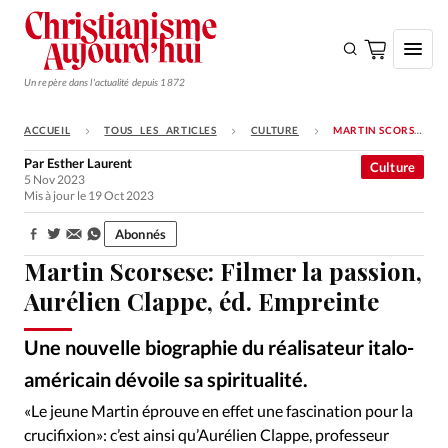
Un repère dans l'actualité depuis 1872
ACCUEIL
TOUS LES ARTICLES
CULTURE
MARTIN SCORSESE: FILMER LA PASSION, AURÉLIEN CLAPPE, ÉD. EMPREINTE
S'ABONNER
Par
Esther Laurent
Culture
5 Nov 2023
Monde
Mis à jour le 19 Oct 2023
Eglises
Abonnés
Partager:
Opinions
Martin Scorsese: Filmer la passion,
Tous les articles
Aurélien Clappe, éd. Empreinte
Faire un don
Une nouvelle biographie du réalisateur italo-
Emploi
américain dévoile sa spiritualité.
«Le jeune Martin éprouve en effet une fascination pour la
Se connecter
crucifixion»: c’est ainsi qu’Aurélien Clappe, professeur