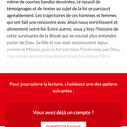
Édition: Internationale
même de courtes bandes dessinées, ce recueil de
témoignages et de textes au sujet de la foi se parcourt
Devise:
CHF
agréablement. Les trajectoires de ces hommes et femmes
qui ont fait une rencontre avec Jésus nous enrichissent et
RUBRIQUES
Tous les articles
Actualité chrétienne
alimentent notre foi. Entre autres, vous y lirez l’histoire de
cette survivante de la Shoah qui ne voulait plus entendre
Actualité internationale
Chronique
Culture
parler de Dieu. Sa fille et son mari reconnurent Jésus
Dossier
Eglises
Foi
Génération réveil
Monde
comme le Messie, puis ce fut son tour. Pardonnée par Dieu,
Opinions
Publireportage
Relations Aujourd'hui
il lui restait encore à pardonner à ses bourreaux! On y
Société
Tour du monde des Eglises
Trait d'Ixène
trouve aussi des récits de guérison et de libération. À
s’offrir et à offrir autour de soi.
Vécu
Vie Intérieure
Pour poursuivre la lecture, choisissez une des options
suivantes :
Vous avez déjà un compte ?
CONNECTEZ-VOUS