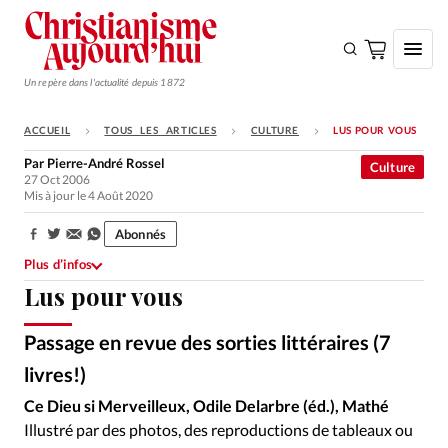
Un repère dans l'actualité depuis 1872
ACCUEIL
TOUS LES ARTICLES
CULTURE
LUS POUR VOUS
S'ABONNER
Par
Pierre-André Rossel
Culture
27 Oct 2006
Monde
Mis à jour le 4 Août 2020
Eglises
Abonnés
Partager:
Opinions
Plus d’infos
Lus pour vous
Tous les articles
Faire un don
Passage en revue des sorties littéraires (7
Emploi
livres!)
Ce Dieu si Merveilleux, Odile Delarbre (éd.), Mathé
Se connecter
Illustré par des photos, des reproductions de tableaux ou