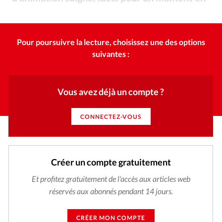
Édition: Internationale
famille pendant les vacances.
Saje Distribution
©
Devise:
CHF
RUBRIQUES
Pour poursuivre la lecture, choisissez une des options
Tous les articles
Actualité chrétienne
suivantes :
Actualité internationale
Chronique
Culture
Dossier
Eglises
Foi
Génération réveil
Monde
Vous avez déjà un compte ?
Opinions
Publireportage
Relations Aujourd'hui
Société
Tour du monde des Eglises
Trait d'Ixène
CONNECTEZ-VOUS
Vécu
Vie Intérieure
Créer un compte gratuitement
Et profitez gratuitement de l'accès aux articles web
réservés aux abonnés pendant 14 jours.
CRÉER MON COMPTE