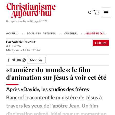
Un repère dans l'actualité depuis 1872
ACCUEIL
TOUS LES ARTICLES
CULTURE
«LUMIÈRE DU MONDE»: LE FILM D’ANIMATION SUR JÉSUS À VOIR CET ÉTÉ
S'ABONNER
Par
Valérie Revelut
Culture
4 Juil 2026
Monde
Mis à jour le 17 Juin 2026
Eglises
Abonnés
Partager:
Opinions
«Lumière du monde»: le film
Tous les articles
d’animation sur Jésus à voir cet été
Faire un don
Après «David», les studios des frères
Emploi
Bancroft racontent le ministère de Jésus à
travers les yeux de l'apôtre Jean. Un film
Se connecter
d'animation soigné, idéal pour un moment en