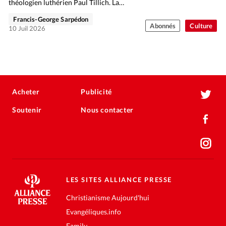
théologien luthérien Paul Tillich. La…
Francis-George Sarpédon
Abonnés
Culture
10 Juil 2026
Acheter
Publicité
Soutenir
Nous contacter
LES SITES ALLIANCE PRESSE
Christianisme Aujourd'hui
Evangéliques.info
Family