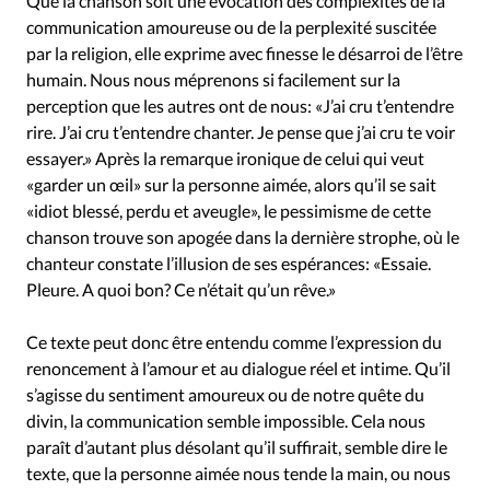
Que la chanson soit une évocation des complexités de la
communication amoureuse ou de la perplexité suscitée
par la religion, elle exprime avec finesse le désarroi de l’être
humain. Nous nous méprenons si facilement sur la
perception que les autres ont de nous: «J’ai cru t’entendre
rire. J’ai cru t’entendre chanter. Je pense que j’ai cru te voir
essayer.» Après la remarque ironique de celui qui veut
«garder un œil» sur la personne aimée, alors qu’il se sait
«idiot blessé, perdu et aveugle», le pessimisme de cette
chanson trouve son apogée dans la dernière strophe, où le
chanteur constate l’illusion de ses espérances: «Essaie.
Pleure. A quoi bon? Ce n’était qu’un rêve.»
Ce texte peut donc être entendu comme l’expression du
renoncement à l’amour et au dialogue réel et intime. Qu’il
s’agisse du sentiment amoureux ou de notre quête du
divin, la communication semble impossible. Cela nous
paraît d’autant plus désolant qu’il suffirait, semble dire le
texte, que la personne aimée nous tende la main, ou nous