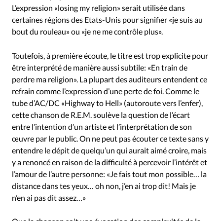
Édition: Internationale
L’expression «losing my religion» serait utilisée dans
Devise:
CHF
certaines régions des Etats-Unis pour signifier «je suis au
bout du rouleau» ou «je ne me contrôle plus».
RUBRIQUES
Tous les articles
Actualité chrétienne
Actualité interna
Toutefois, à première écoute, le titre est trop explicite pour
Chronique
Culture
Dossier
Eglises
Foi
Générati
être interprété de manière aussi subtile: «En train de
Monde
Opinions
Publireportage
Relations Aujourd'
perdre ma religion». La plupart des auditeurs entendent ce
refrain comme l’expression d’une perte de foi. Comme le
Tour du monde des Eglises
Trait d'Ixène
Vécu
Vie Int
tube d’AC/DC «Highway to Hell» (autoroute vers l’enfer),
cette chanson de R.E.M. soulève la question de l’écart
entre l’intention d’un artiste et l’interprétation de son
œuvre par le public. On ne peut pas écouter ce texte sans y
entendre le dépit de quelqu’un qui aurait aimé croire, mais
y a renoncé en raison de la difficulté à percevoir l’intérêt et
l’amour de l’autre personne: «Je fais tout mon possible… la
distance dans tes yeux… oh non, j’en ai trop dit! Mais je
n’en ai pas dit assez…»