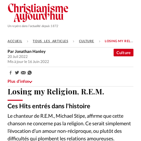
Un repère dans l'actualité depuis 1872
ACCUEIL
TOUS LES ARTICLES
CULTURE
LOSING MY RELIGION, R.E.M.
S'ABONNER
Par
Jonathan Hanley
Culture
20 Juil 2022
Monde
Mis à jour le 16 Juin 2022
Eglises
Partager:
Opinions
Plus d’infos
Losing my Religion, R.E.M.
Tous les articles
Faire un don
Ces Hits entrés dans l'histoire
Emploi
Le chanteur de R.E.M., Michael Stipe, affirme que cette
chanson ne concerne pas la religion. Ce serait simplement
Se connecter
l’évocation d’un amour non-réciproque, ou plutôt des
difficultés qui plombent les relations amoureuses.