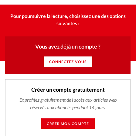
Édition: Internationale
Devise:
CHF
Pour poursuivre la lecture, choisissez une des options
suivantes :
RUBRIQUES
Tous les articles
Actualité chrétienne
Actualité internationale
Chronique
Culture
Vous avez déjà un compte ?
Dossier
Eglises
Foi
Génération réveil
Monde
Opinions
Publireportage
Relations Aujourd'hui
CONNECTEZ-VOUS
Société
Tour du monde des Eglises
Trait d'Ixène
Vécu
Vie Intérieure
Créer un compte gratuitement
Et profitez gratuitement de l'accès aux articles web
réservés aux abonnés pendant 14 jours.
CRÉER MON COMPTE