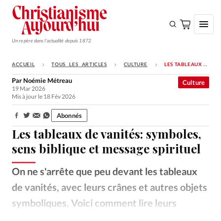
Un repère dans l'actualité depuis 1872
ACCUEIL
TOUS LES ARTICLES
CULTURE
LES TABLEAUX DE VANITÉS: SYMBOLES, SENS BIBLIQUE ET MESSAGE SPIRITUEL
S'ABONNER
Par
Noémie Métreau
Culture
19 Mar 2026
Monde
Mis à jour le 18 Fév 2026
Eglises
Abonnés
Partager:
Opinions
Les tableaux de vanités: symboles,
Tous les articles
sens biblique et message spirituel
Faire un don
On ne s'arrête que peu devant les tableaux
Emploi
de vanités, avec leurs crânes et autres objets
symboliques. Voici comment lire leurs
Se connecter
symboles à la lumière biblique.
Simon Renard de Saint-André
©