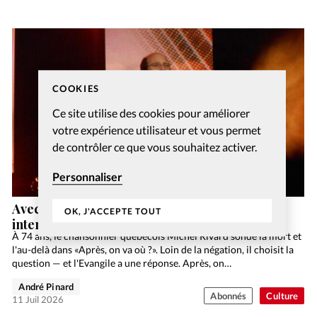
COOKIES
Ce site utilise des cookies pour améliorer
votre expérience utilisateur et vous permet
de contrôler ce que vous souhaitez activer.
Personnaliser
Avec «Après, on va où?», Michel Rivard
OK, J'ACCEPTE TOUT
interroge l’au-delà
À 74 ans, le chansonnier québécois Michel Rivard sonde la mort et
l'au-delà dans «Après, on va où ?». Loin de la négation, il choisit la
question — et l'Evangile a une réponse. Après, on…
André Pinard
Abonnés
Culture
11 Juil 2026