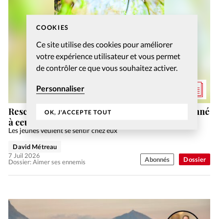
COOKIES
Ce site utilise des cookies pour améliorer
votre expérience utilisateur et vous permet
de contrôler ce que vous souhaitez activer.
Personnaliser
Rescapée du génocide rwandais, elle a pardonné
OK, J'ACCEPTE TOUT
à ceux qui ont tué les siens
Les jeunes veulent se sentir chez eux
David Métreau
7 Juil 2026
Abonnés
Dossier
Dossier: Aimer ses ennemis