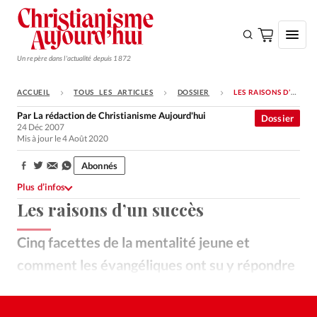
Un repère dans l'actualité depuis 1872
ACCUEIL
TOUS LES ARTICLES
DOSSIER
LES RAISONS D’UN SUCCÈS
S'ABONNER
Par
La rédaction de Christianisme Aujourd'hui
Dossier
24 Déc 2007
Monde
Mis à jour le 4 Août 2020
Eglises
Abonnés
Partager:
Opinions
Plus d’infos
Les raisons d’un succès
Tous les articles
Faire un don
Cinq facettes de la mentalité jeune et
Emploi
comment les évangéliques ont su y répondre
Les jeunes veulent se sentir chez eux
Se connecter