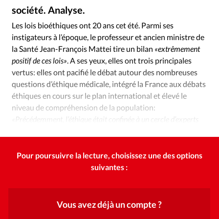
Édition: Internationale
société. Analyse.
Alliance Presse
©
Devise:
CHF
Les lois bioéthiques ont 20 ans cet été. Parmi ses
instigateurs à l’époque, le professeur et ancien ministre de
RUBRIQUES
Tous les articles
Actualité chrétienne
la Santé Jean-François Mattei tire un bilan
«extrêmement
positif de ces lois»
. A ses yeux, elles ont trois principales
Actualité internationale
Chronique
Culture
vertus: elles ont pacifié le débat autour des nombreuses
Dossier
Eglises
Foi
Génération réveil
Monde
questions d’éthique médicale, intégré la France aux débats
Opinions
Publireportage
Relations Aujourd'hui
éthiques en cours sur le plan international et élevé le
Société
Tour du monde des Eglises
Trait d'Ixène
niveau de compréhension de la population:
«Précédemment, l’éthique était confinée à un cercle d’experts
Vécu
Vie Intérieure
composé de juristes, philosophes…»
Pour poursuivre la lecture, choisissez une des options
suivantes :
Vous avez déjà un compte ?