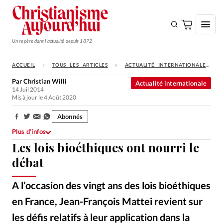
Un repère dans l'actualité depuis 1872
ACCUEIL
TOUS LES ARTICLES
ACTUALITÉ INTERNATIONALE
S'ABONNER
Par
Christian Willi
Actualité internationale
14 Juil 2014
Monde
Mis à jour le 4 Août 2020
Eglises
Abonnés
Partager:
Opinions
Plus d’infos
Les lois bioéthiques ont nourri le
Tous les articles
débat
Faire un don
Emploi
A l’occasion des vingt ans des lois bioéthiques
en France, Jean-François Mattei revient sur
Se connecter
les défis relatifs à leur application dans la