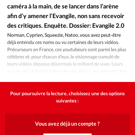
Édition: Internationale
caméra à la main, de se lancer dans l’arène
Devise:
CHF
afin d’y amener l’Evangile, non sans recevoir
RUBRIQUES
des critiques. Enquête. Dossier: Evangile 2.0
iStockphoto
©
Tous les articles
Actualité chrétienne
Norman, Cyprien, Squeezie, Natoo, vous avez peut-être
Actualité internationale
Chronique
Culture
déjà entendu ces noms ou vu certaines de leurs vidéos.
Dossier
Eglises
Foi
Génération réveil
Monde
Précurseurs en France, ces youtubeurs sont parmi les plus
célèbres et, pour chacun d’eux, le visionnage cumulé de
Opinions
Publireportage
Relations Aujourd'hui
leurs vidéos dépasse désormais le milliard de vues. Leurs
Société
Tour du monde des Eglises
Trait d'Ixène
succès ont alors fait naître des vocations, notamment chez
Vécu
Vie Intérieure
les évangéliques.
Pour poursuivre la lecture, choisissez une des options
suivantes :
Vous avez déjà un compte ?