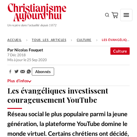
Un repère dans l'actualité depuis 1872
ACCUEIL
TOUS LES ARTICLES
CULTURE
LES ÉVANGÉLIQUES INVESTISSENT COURAGEUSEMENT YOUTUBE
S'ABONNER
Par
Nicolas Fouquet
Culture
7 Déc 2018
Monde
Mis à jour le 25 Sep 2020
Eglises
Abonnés
Partager:
Opinions
Plus d’infos
Les évangéliques investissent
Tous les articles
courageusement YouTube
Faire un don
Emploi
Réseau social le plus populaire parmi la jeune
génération, la plateforme YouTube domine le
Se connecter
monde virtuel. Certains chrétiens ont décidé,