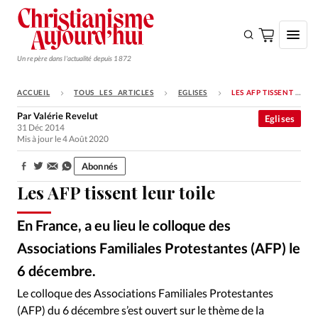
Un repère dans l'actualité depuis 1872
ACCUEIL
TOUS LES ARTICLES
EGLISES
LES AFP TISSENT LEUR TOILE
S'ABONNER
Par
Valérie Revelut
Eglises
31 Déc 2014
Monde
Mis à jour le 4 Août 2020
Eglises
Abonnés
Partager:
Opinions
Les AFP tissent leur toile
Tous les articles
En France, a eu lieu le colloque des
Faire un don
Associations Familiales Protestantes (AFP) le
Emploi
6 décembre.
Alliance Presse
©
Le colloque des Associations Familiales Protestantes
Se connecter
(AFP) du 6 décembre s’est ouvert sur le thème de la