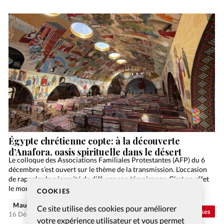
Égypte chrétienne copte: à la découverte
d’Anafora, oasis spirituelle dans le désert
Le colloque des Associations Familiales Protestantes (AFP) du 6
décembre s’est ouvert sur le thème de la transmission. L’occasion
de rappeler la nécessité de diffuser son témoignage. C’est en effet
le moment où s’ancrent nos…
COOKIES
Maude Burkhalter
Ce site utilise des cookies pour améliorer
Abonnés
Eglises
16 Déc 2025
votre expérience utilisateur et vous permet