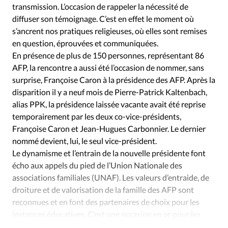
Édition: Internationale
transmission. L’occasion de rappeler la nécessité de
diffuser son témoignage. C’est en effet le moment où
Devise:
CHF
s’ancrent nos pratiques religieuses, où elles sont remises
RUBRIQUES
en question, éprouvées et communiquées.
Tous les articles
Actualité chrétienne
En présence de plus de 150 personnes, représentant 86
Actualité internationale
Chronique
Culture
AFP, la rencontre a aussi été l’occasion de nommer, sans
surprise, Françoise Caron à la présidence des AFP. Après la
Dossier
Eglises
Foi
Génération réveil
Monde
disparition il y a neuf mois de Pierre-Patrick Kaltenbach,
Opinions
Publireportage
Relations Aujourd'hui
alias PPK, la présidence laissée vacante avait été reprise
Société
Tour du monde des Eglises
Trait d'Ixène
temporairement par les deux co-vice-présidents,
Vécu
Vie Intérieure
Françoise Caron et Jean-Hugues Carbonnier. Le dernier
nommé devient, lui, le seul vice-président.
Le dynamisme et l’entrain de la nouvelle présidente font
écho aux appels du pied de l’Union Nationale des
associations familiales (UNAF). Les valeurs d’entraide, de
droiture et de valorisation de la famille des AFP sont
reconnues et en font des partenaires de choix pour les
instances éducatives. C’est une occasion en or pour les
protestants et évangéliques d’agir dans leur cité.