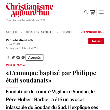
Un repère dans l'actualité depuis 1872
ACCUEIL
TOUS LES ARTICLES
DOSSIER
«L’ENNUQUE BAPTISÉ PAR PHILIPPE ÉTAIT SOUDANAIS»
S'ABONNER
Par
Sébastien Fath
Dossier
7 Juil 2013
Monde
Mis à jour le 4 Août 2020
Eglises
Abonnés
Partager:
Opinions
Plus d’infos
«L’ennuque baptisé par Philippe
Tous les articles
était soudanais»
Faire un don
Emploi
Fondateur du comité Vigilance Soudan, le
Père Hubert Barbier a été un avocat
Se connecter
inlassable du Soudan du Sud. Il explique ses