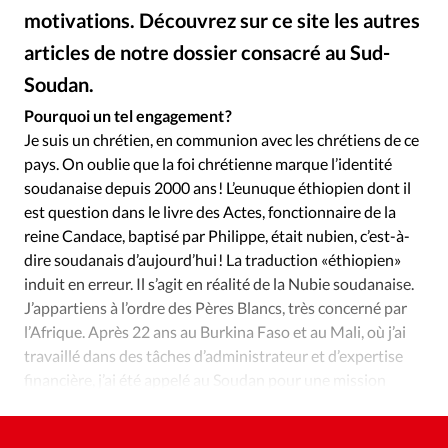
Édition: Internationale
motivations. Découvrez sur ce site les autres
Devise:
CHF
articles de notre dossier consacré au Sud-
RUBRIQUES
Soudan.
Alliance Presse
©
Tous les articles
Actualité chrétienne
Pourquoi un tel engagement ?
Actualité internationale
Chronique
Culture
Je suis un chrétien, en communion avec les chrétiens de ce
Dossier
Eglises
Foi
Génération réveil
Monde
pays. On oublie que la foi chrétienne marque l’identité
soudanaise depuis 2000 ans ! L’eunuque éthiopien dont il
Opinions
Publireportage
Relations Aujourd'hui
est question dans le livre des Actes, fonctionnaire de la
Société
Tour du monde des Eglises
Trait d'Ixène
reine Candace, baptisé par Philippe, était nubien, c’est-à-
Vécu
Vie Intérieure
dire soudanais d’aujourd’hui ! La traduction «éthiopien»
induit en erreur. Il s’agit en réalité de la Nubie soudanaise.
J’appartiens à l’ordre des Pères Blancs, très concerné par
l’Afrique. Après 22 ans au Burkina Faso et au Mali, où j’ai
travaillé dans des tâches d’administrateur et d’expertise
financière, j’ai été appelé au Soudan pour une mission
délicate. J’ai accepté et ne l’ai jamais regretté.