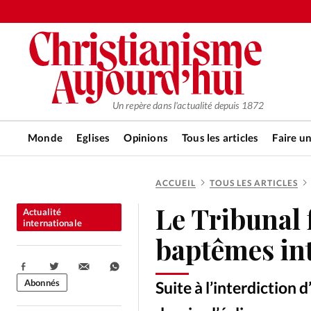
Un repère dans l'actualité depuis 1872
Monde
Eglises
Opinions
Tous les articles
Faire u
ACCUEIL
TOUS LES ARTICLES
RUBRIQUES
Le Tribunal f
Actualité
Tous les articles
Actualité ch
internationale
baptêmes int
Actualité internationale
Chro
Partager:
Abonnés
Suite à l’interdiction