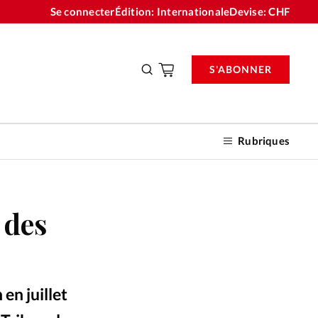
Se connecter
Édition: Internationale
Devise:
CHF
S'ABONNER
Rubriques
 des
nnements
n don
en juillet