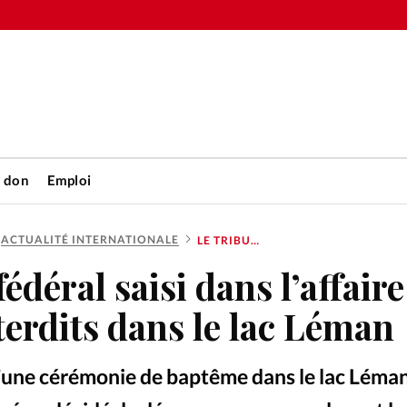
n don
Emploi
ACTUALITÉ INTERNATIONALE
LE TRIBUNAL FÉDÉRAL SAISI DANS L’AFFAIRE DES BAPTÊMES INTERDITS DANS LE LAC LÉMAN
Accueil
édéral saisi dans l’affaire
rétienne
Les abo
erdits dans le lac Léman
nique
Faire u
 d’une cérémonie de baptême dans le lac Léman 