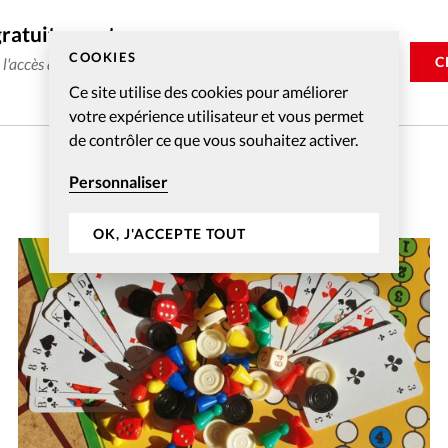
gratuitement
COOKIES
C
e l'accès aux articles web réservés aux abonnés pendant 14
Ce site utilise des cookies pour améliorer
votre expérience utilisateur et vous permet
de contrôler ce que vous souhaitez activer.
Personnaliser
OK, J'ACCEPTE TOUT