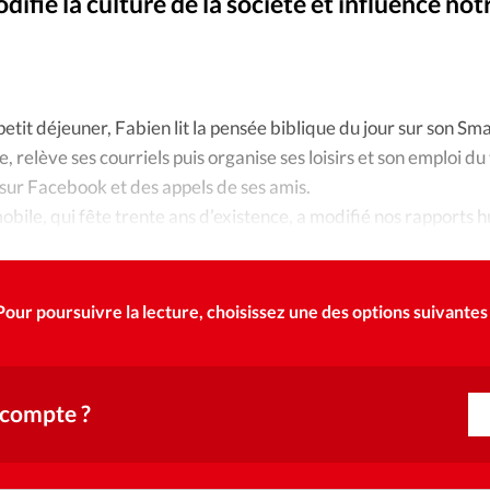
Foi
La bout
difié la culture de la société et influencé not
À propo
Opinions
La réda
tit déjeuner, Fabien lit la pensée biblique du jour sur son Sm
ourd'hui
se, relève ses courriels puis organise ses loisirs et son emploi d
Mon co
 sur Facebook et des appels de ses amis.
lises
bile, qui fête trente ans d’existence, a modifié nos rapports 
Changem
érieure
Nous co
Pour poursuivre la lecture, choisissez une des options suivantes 
Emploi
 compte ?