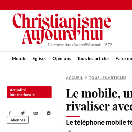
Un repère dans l'actualité depuis 1872
Monde
Eglises
Opinions
Tous les articles
Faire u
ACCUEIL
TOUS LES ARTICLES
RUBRIQUES
Le mobile, u
Actualité
Tous les articles
Actualité ch
internationale
rivaliser ave
Actualité internationale
Chro
Partager:
Abonnés
Le téléphone mobile fê