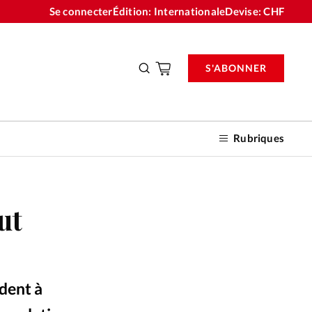
Se connecter
Édition: Internationale
Devise:
CHF
S'ABONNER
Rubriques
ut
nnements
n don
rdent à