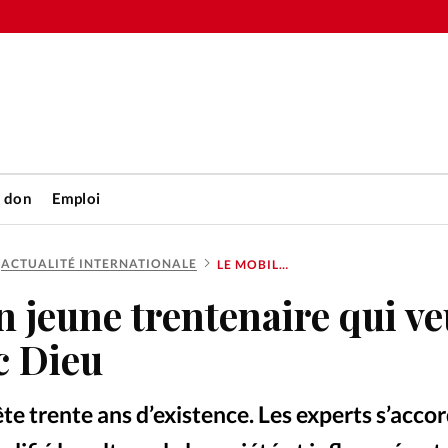
n don
Emploi
ACTUALITÉ INTERNATIONALE
LE MOBILE, UN JEUNE TRENTENAIRE QUI VEUT RIVALISER AVEC DIEU
Accueil
n jeune trentenaire qui ve
rétienne
Les abo
c Dieu
nique
Faire u
te trente ans d’existence. Les experts s’acco