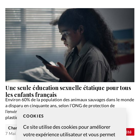
Une seule éducation sexuelle étatique pour tous
les enfants français
Environ 60% de la population des animaux sauvages dans le monde
a disparu en cinquante ans, selon l’ONG de protection de
l’environnement WWF. Toutes les deux secondes, une tonne de
COOKIES
plastique finit dans l’océan. La…
Ce site utilise des cookies pour améliorer
Charlotte Moulin
Abonnés
Société
7 Mai 2025
votre expérience utilisateur et vous permet