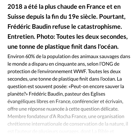
Édition: Internationale
2018 a été la plus chaude en France et en
Devise:
CHF
Suisse depuis la fin du 19e siècle. Pourtant,
RUBRIQUES
Frédéric Baudin refuse le catastrophisme.
Tous les articles
Actualité chrétienne
Entretien. Photo: Toutes les deux secondes,
Actualité internationale
Chronique
Culture
une tonne de plastique finit dans l'océan.
iStockphoto
©
Dossier
Eglises
Foi
Génération réveil
Monde
Environ 60% de la population des animaux sauvages dans
Opinions
Publireportage
Relations Aujourd'hui
le monde a disparu en cinquante ans, selon l’ONG de
Société
Tour du monde des Eglises
Trait d'Ixène
protection de l’environnement WWF. Toutes les deux
Vécu
Vie Intérieure
secondes, une tonne de plastique finit dans l’océan. La
question est souvent posée: «Peut-on encore sauver la
planète?» Frédéric Baudin, pasteur des Eglises
évangéliques libres en France, conférencier et écrivain,
offre une réponse nuancée à cette question délicate.
Membre fondateur d’A Rocha France, une organisation
chrétienne internationale de conservation de la nature, il
est l’auteur de plusieurs ouvrages, dont La Bible et
l’écologie (éd. Excelsis).