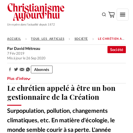
Un repère dans l'actualité depuis 1872
ACCUEIL
TOUS LES ARTICLES
SOCIÉTÉ
LE CHRÉTIEN APPELÉ À ÊTRE UN BON GESTIONNAIRE DE LA CRÉATION
S'ABONNER
Par
David Métreau
Société
7 Fév 2019
Monde
Mis à jour le 26 Sep 2020
Eglises
Abonnés
Partager:
Opinions
Plus d’infos
Le chrétien appelé à être un bon
Tous les articles
gestionnaire de la Création
Faire un don
Emploi
Surpopulation, pollution, changements
climatiques, etc. En matière d'écologie, le
Se connecter
monde semble courir à sa perte. L'année