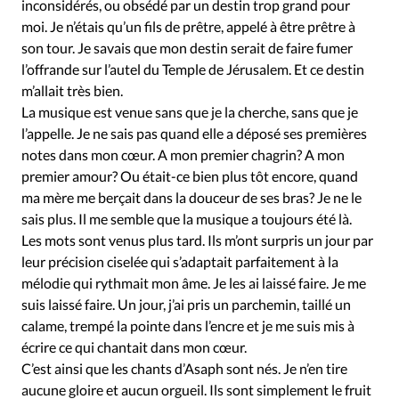
Édition: Internationale
inconsidérés, ou obsédé par un destin trop grand pour
moi. Je n’étais qu’un fils de prêtre, appelé à être prêtre à
Devise:
CHF
son tour. Je savais que mon destin serait de faire fumer
l’offrande sur l’autel du Temple de Jérusalem. Et ce destin
RUBRIQUES
Tous les articles
Actualité chrétienne
m’allait très bien.
La musique est venue sans que je la cherche, sans que je
Actualité internationale
Chronique
Culture
l’appelle. Je ne sais pas quand elle a déposé ses premières
Dossier
Eglises
Foi
Génération réveil
Monde
notes dans mon cœur. A mon premier chagrin? A mon
Opinions
Publireportage
Relations Aujourd'hui
premier amour? Ou était-ce bien plus tôt encore, quand
Société
Tour du monde des Eglises
Trait d'Ixène
ma mère me berçait dans la douceur de ses bras? Je ne le
sais plus. Il me semble que la musique a toujours été là.
Vécu
Vie Intérieure
Les mots sont venus plus tard. Ils m’ont surpris un jour par
leur précision ciselée qui s’adaptait parfaitement à la
mélodie qui rythmait mon âme. Je les ai laissé faire. Je me
suis laissé faire. Un jour, j’ai pris un parchemin, taillé un
calame, trempé la pointe dans l’encre et je me suis mis à
écrire ce qui chantait dans mon cœur.
C’est ainsi que les chants d’Asaph sont nés. Je n’en tire
aucune gloire et aucun orgueil. Ils sont simplement le fruit