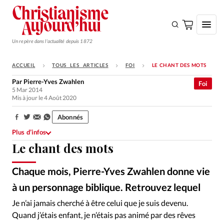
Un repère dans l'actualité depuis 1872
ACCUEIL
TOUS LES ARTICLES
FOI
LE CHANT DES MOTS
S'ABONNER
Par
Pierre-Yves Zwahlen
Foi
5 Mar 2014
Monde
Mis à jour le 4 Août 2020
Eglises
Abonnés
Partager:
Opinions
Plus d’infos
Le chant des mots
Tous les articles
Faire un don
Chaque mois, Pierre-Yves Zwahlen donne vie
Emploi
à un personnage biblique. Retrouvez lequel
Je n’ai jamais cherché à être celui que je suis devenu.
Se connecter
Quand j’étais enfant, je n’étais pas animé par des rêves