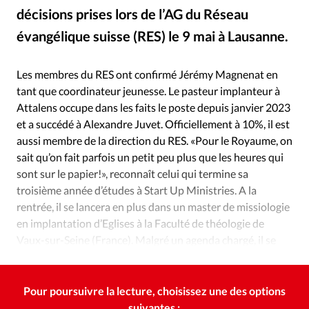
Édition: Internationale
décisions prises lors de l’AG du Réseau
Devise:
CHF
évangélique suisse (RES) le 9 mai à Lausanne.
RES
©
RUBRIQUES
Tous les articles
Actualité chrétienne
Les membres du RES ont confirmé Jérémy Magnenat en
Actualité internationale
Chronique
Culture
tant que coordinateur jeunesse. Le pasteur implanteur à
Attalens occupe dans les faits le poste depuis janvier 2023
Dossier
Eglises
Foi
Génération réveil
Monde
et a succédé à Alexandre Juvet. Officiellement à 10%, il est
Opinions
Publireportage
Relations Aujourd'hui
aussi membre de la direction du RES. «Pour le Royaume, on
Société
Tour du monde des Eglises
Trait d'Ixène
sait qu’on fait parfois un petit peu plus que les heures qui
Vécu
Vie Intérieure
sont sur le papier!», reconnaît celui qui termine sa
troisième année d’études à Start Up Ministries. A la
rentrée, il se lancera en plus dans un master de missiologie
en implantation d’Eglises à la Faculté de théologie de
Vaux-sur-Seine (France). Malgré un agenda chargé, il se
réjouit: «Mon employeur principal, c’est Dieu!»
Pour poursuivre la lecture, choisissez une des options
suivantes :