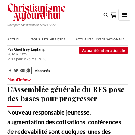
Un repère dans l'actualité depuis 1872
ACCUEIL
TOUS LES ARTICLES
ACTUALITÉ INTERNATIONALE
S'ABONNER
Par
Geoffrey Leplang
Actualité internationale
30 Mai 2023
Monde
Mis à jour le 25 Mai 2023
Eglises
Abonnés
Partager:
Opinions
Plus d’infos
L’Assemblée générale du RES pose
Tous les articles
des bases pour progresser
Faire un don
Emploi
Nouveau responsable jeunesse,
augmentation des cotisations, conférences
Se connecter
de redevabilité sont quelques-unes des